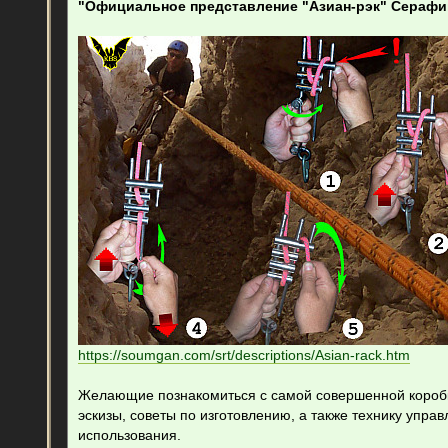
"Официальное представление "Азиан-рэк" Сераф
щ
е
н
и
е
https://soumgan.com/srt/descriptions/Asian-rack.htm
Желающие познакомиться с самой совершенной коробко
эскизы, советы по изготовлению, а также технику упра
использования.