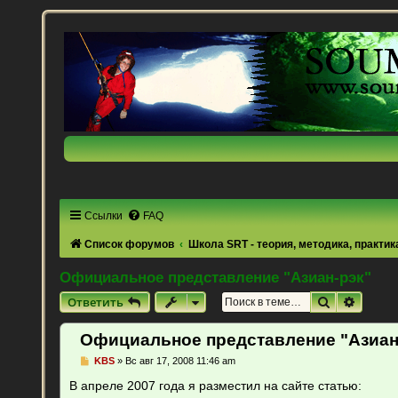
Ссылки
FAQ
Список форумов
Школа SRT - теория, методика, практик
Официальное представление "Азиан-рэк"
Поиск
Расши
Ответить
Официальное представление "Азиан
С
KBS
»
Вс авг 17, 2008 11:46 am
о
о
В апреле 2007 года я разместил на сайте статью:
б