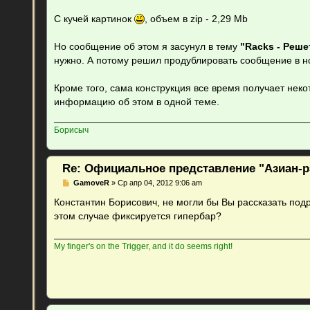
С кучей картинок
, объем в zip - 2,29 Mb
Но сообщение об этом я засунул в тему
"Racks - Реше
нужно. А потому решил продублировать сообщение в н
Кроме того, сама конструкция все время получает нек
информацию об этом в одной теме.
Борисыч
Re: Официальное представление "Азиан-р
С
GamoveR
»
Ср апр 04, 2012 9:06 am
о
о
Константин Борисович, не могли бы Вы рассказать подр
б
этом случае фиксируется гипербар?
щ
е
н
и
My finger's on the Trigger, and it do seems right!
е