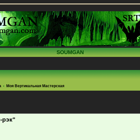
SOUMGAN
а
Моя Вертикальная Мастерская
ренный поиск
-рэк"