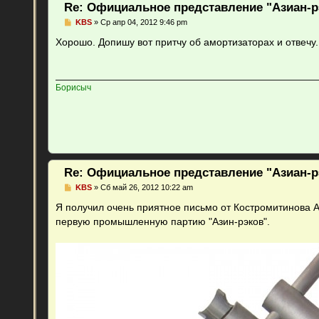
Re: Официальное представление "Азиан-р
С
KBS
»
Ср апр 04, 2012 9:46 pm
о
о
Хорошо. Допишу вот притчу об амортизаторах и отвечу.
б
щ
е
н
и
Борисыч
е
Re: Официальное представление "Азиан-р
С
KBS
»
Сб май 26, 2012 10:22 am
о
о
Я получил очень приятное письмо от Костромитинова А
б
первую промышленную партию "Азин-рэков".
щ
е
н
и
е