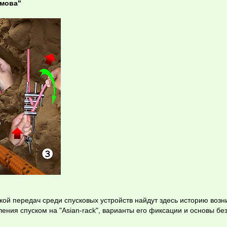
имова"
й передач среди спусковых устройств найдут здесь историю возн
вления спуском на "Asian-rack", варианты его фиксации и основы бе