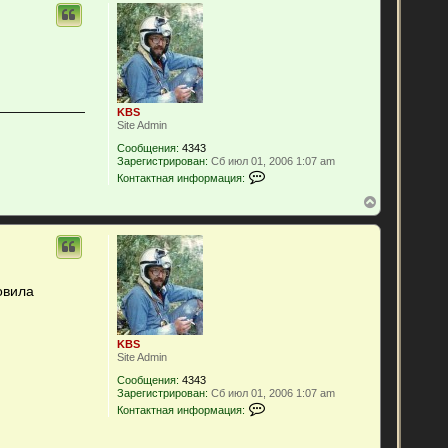
н
у
т
ь
с
я
к
н
KBS
а
Site Admin
ч
Сообщения:
4343
а
Зарегистрирован:
Сб июл 01, 2006 1:07 am
л
К
Контактная информация:
у
о
н
В
т
е
а
р
к
н
т
у
н
т
а
ь
овила
я
с
и
я
н
к
ф
н
о
KBS
а
р
Site Admin
м
ч
Сообщения:
4343
а
а
Зарегистрирован:
Сб июл 01, 2006 1:07 am
ц
л
К
и
Контактная информация:
у
о
я
н
п
т
о