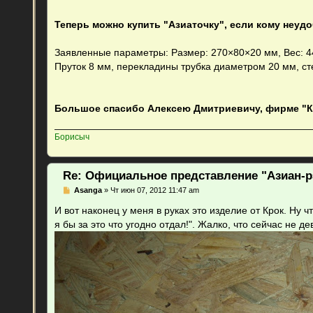
Теперь можно купить "Азиаточку", если кому неуд
Заявленные параметры: Размер: 270×80×20 мм, Вес: 4
Пруток 8 мм, перекладины трубка диаметром 20 мм, ст
Большое спасибо Алексею Дмитриевичу, фирме "Кро
Борисыч
Re: Официальное представление "Азиан-р
С
Asanga
»
Чт июн 07, 2012 11:47 am
о
о
И вот наконец у меня в руках это изделие от Крок. Ну ч
б
я бы за это что угодно отдал!". Жалко, что сейчас не де
щ
е
н
и
е