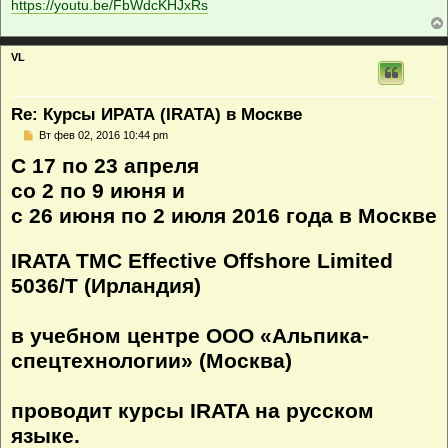
https://youtu.be/FbWdcKHJxRs
VL
Re: Курсы ИРАТА (IRATA) в Москве
С
Вт фев 02, 2016 10:44 pm
о
С 17 по 23 апреля
о
б
со 2 по 9 июня и
щ
е
с 26 июня по 2 июля 2016 года в Москве
н
и
е
IRATA TMC Effective Offshore Limited
5036/T (Ирландия)
в учебном центре ООО «Альпика-
спецтехнологии» (Москва)
проводит курсы IRATA на русском
языке.