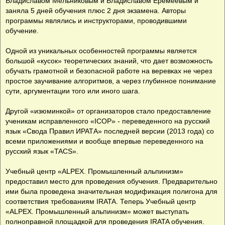
Владиславом Мельниковым и Владиславом Еремеевым и
заняла 5 дней обучения плюс 2 дня экзамена. Авторы
программы являлись и инструкторами, проводившими
обучение.
Одной из уникальных особенностей программы является
большой «кусок» теоретических знаний, что дает возможность
обучать грамотной и безопасной работе на веревках не через
простое заучивание алгоритмов, а через глубинное понимание
сути, аргументации того или иного шага.
Другой «изюминкой» от организаторов стало предоставление
ученикам исправленного «ICOP» - переведенного на русский
язык «Свода Правил ИРАТА» последней версии (2013 года) со
всеми приложениями и вообще впервые переведенного на
русский язык «TACS».
Учебный центр «ALPEX. Промышленный альпинизм»
предоставил место для проведения обучения. Предварительно
ими была проведена значительная модификация полигона для
соответствия требованиям IRATA. Теперь Учебный центр
«ALPEX. Промышленный альпинизм» может выступать
полноправной площадкой для проведения IRATA обучения.