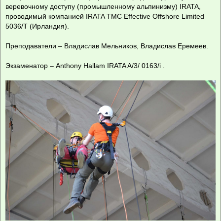
е
веревочному доступу (промышленному альпинизму) IRATA,
н
проводимый компанией IRATA TMC Effective Offshore Limited
и
е
5036/T (Ирландия).
Преподаватели – Владислав Мельников, Владислав Еремеев.
Экзаменатор – Anthony Hallam IRATA A/3/ 0163/i .