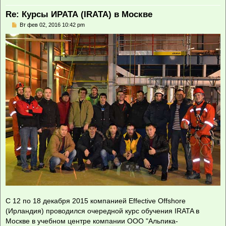
Re: Курсы ИРАТА (IRATA) в Москве
С
Вт фев 02, 2016 10:42 pm
о
о
б
щ
е
н
и
е
С 12 по 18 декабря 2015 компанией Effective Offshore
(Ирландия) проводился очередной курс обучения IRATA в
Москве в учебном центре компании ООО "Альпика-