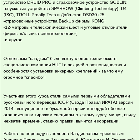
устройство DRUID PRO и страховочное устройство GOBLIN;
-спусковые устройства SPARROW (Climbing Technology), D4
(ISC), TROLL Proallp Tech и Дабл-стоп DSD30+25;
-страховочные устройства BackUp фирмы KONG;
-12-метровый телескопический шест и угловые отклонители
фирмы «Альпика-спецтехнологии»;
-и другое.
Отдельным "сладким" было выступление технического
специалиста компании HILTI с лекцией о разновидностях и
особенностях установки анкерных креплений - за что ему
огромное "спасибо"!
Участники этого курса стали самыми первыми обладателями
русскоязычного перевода ICOP (Свода Правил ИРАТА) версии
2014г, выпущенного в бумажной версии в твердой обложке
ограниченным тиражом специально к этому курсу, минуя, ввиду
нехватки времени, стадию правки, вычитки и коррекции.
Работа по переводу выполнена Владиславом Еремеевым
(перевод Приложения J выполнен А. Юрьевым и И. Оводковой;