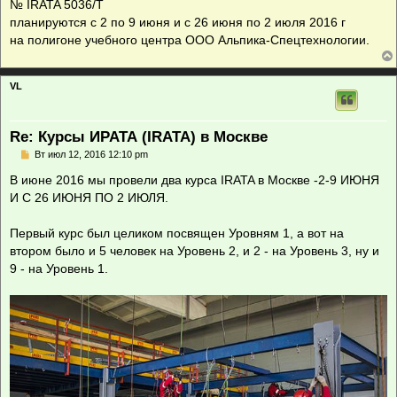
№ IRATA 5036/T
н
планируются с 2 по 9 июня и с 26 июня по 2 июля 2016 г
и
е
на полигоне учебного центра ООО Альпика-Спецтехнологии.
VL
Re: Курсы ИРАТА (IRATA) в Москве
С
Вт июл 12, 2016 12:10 pm
о
о
В июне 2016 мы провели два курса IRATA в Москве -2-9 ИЮНЯ
б
И С 26 ИЮНЯ ПО 2 ИЮЛЯ.
щ
е
н
Первый курс был целиком посвящен Уровням 1, а вот на
и
е
втором было и 5 человек на Уровень 2, и 2 - на Уровень 3, ну и
9 - на Уровень 1.