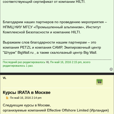
соответствующий сертификат от компании HILTI.
Благодарим наших партнеров по проведению мероприятия –
НПМЦ НИУ МГСУ «Промышленный альпинизм», Институт
Комплексной Безопасности и компанию HILTI.
Выражаем слов благодарности нашим партнерам – это
компания PETZL и компания САМР, Экипировочный центр
"Штурм" BigWall.ru , а также скалолазный центр Big Wall.
Последний раз редактировалось
VL
Пн май 16, 2016 2:15 pm, всего
редактировалось 1 раз.
VL
Курсы IRATA в Москве
С
Пн май 16, 2016 2:14 pm
о
о
Следующие курсы в Москве,
б
организуемые компанией Effective Offshore Limited (Ирландия)
щ
е