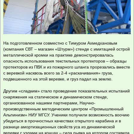
На подготовленном совместно с Тимуром Ахмедхановым
(компания СВТ – магазин «Штурм») стенде с имитацией острой
металлической кромки на практике демонстрировалась
опасность использования текстильных протекторов – образцы
протекторов из ПВХ и из пожарного шланга прорезались вместе
с веревкой насквозь всего за 2-4 «раскачивания» груза,
подвешенного на этой веревке, и груз падал на землю.
Другим «сладким» стало проведение показательных испытаний
снаряжения на статическом и динамическом стенде,
организованное нашими партнерами, Научно-
производственным методическим центром «Промышленный
Альпинизм» НИУ МГСУ. Ученики получили возможность воочию
убедиться в прочностных качествах открытого карабина и в
разнице амортизационных свойств уса из динамической
веревки с узлами на концах – сила рывка на котором составила