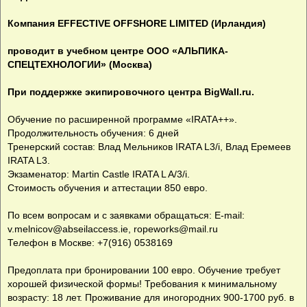
е
н
Компания EFFECTIVE OFFSHORE LIMITED (Ирландия)
и
е
проводит в учебном центре ООО «АЛЬПИКА-
СПЕЦТЕХНОЛОГИИ» (Москва)
При поддержке экипировочного центра BigWall.ru.
Обучение по расширенной программе «IRATA++».
Продолжительность обучения: 6 дней
Тренерский состав: Влад Мельников IRATA L3/i, Влад Еремеев
IRATA L3.
Экзаменатор: Martin Castle IRATA L A/3/i.
Стоимость обучения и аттестации 850 евро.
По всем вопросам и с заявками обращаться: E-mail:
v.melnicov@abseilaccess.ie
,
ropeworks@mail.ru
Телефон в Москве: +7(916) 0538169
Предоплата при бронировании 100 евро. Обучение требует
хорошей физической формы! Требования к минимальному
возрасту: 18 лет. Проживание для иногородних 900-1700 руб. в