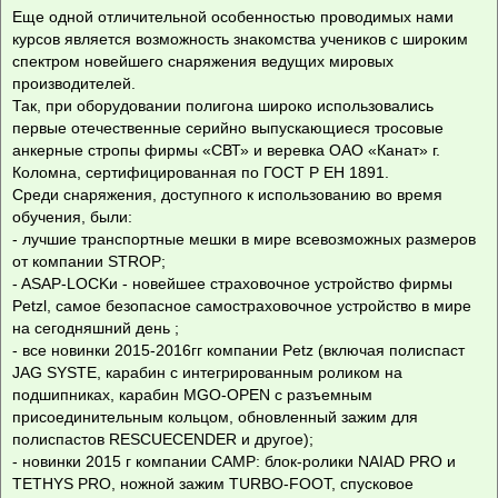
Еще одной отличительной особенностью проводимых нами
курсов является возможность знакомства учеников с широким
спектром новейшего снаряжения ведущих мировых
производителей.
Так, при оборудовании полигона широко использовались
первые отечественные серийно выпускающиеся тросовые
анкерные стропы фирмы «СВТ» и веревка ОАО «Канат» г.
Коломна, сертифицированная по ГОСТ Р ЕН 1891.
Среди снаряжения, доступного к использованию во время
обучения, были:
- лучшие транспортные мешки в мире всевозможных размеров
от компании STROP;
- ASAP-LOCKи - новейшее страховочное устройство фирмы
Petzl, самое безопасное самостраховочное устройство в мире
на сегодняшний день ;
- все новинки 2015-2016гг компании Petz (включая полиспаст
JAG SYSTE, карабин с интегрированным роликом на
подшипниках, карабин MGO-OPEN с разъемным
присоединительным кольцом, обновленный зажим для
полиспастов RESCUECENDER и другое);
- новинки 2015 г компании САМР: блок-ролики NAIAD PRO и
TETHYS PRO, ножной зажим TURBO-FOOT, спусковое