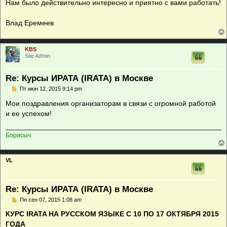
Нам было действительно интересно и приятно с вами работать!
Влад Еремеев
KBS
Site Admin
Re: Курсы ИРАТА (IRATA) в Москве
С
Пт июн 12, 2015 9:14 pm
о
о
Мои поздравления организаторам в связи с огромной работой
б
и ее успехом!
щ
е
н
и
Борисыч
е
VL
Re: Курсы ИРАТА (IRATA) в Москве
С
Пн сен 07, 2015 1:08 am
о
о
КУРС IRATA НА РУССКОМ ЯЗЫКЕ С 10 ПО 17 ОКТЯБРЯ 2015
б
ГОДА
щ