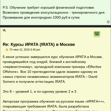
P.S. Обучение требует хорошей физической подготовки.
Возможно проведение консультационно - тренировочного дня.
Проживание для иногородних 1000 руб в сутки.
VL
Re: Курсы ИРАТА (IRATA) в Москве
С
Пт июн 12, 2015 6:45 pm
о
о
5 июня успешно завершился курс обучения ИРАТА в Москве,
б
проводившийся под эгидой, близкой к английскому
щ
е
«первоисточнику», ирландской компании-тренера «Effective
н
Offshore». Все 10 претендентов сдали экзамен одному из
и
е
самых строгих независимых экзаменаторов IRATA – David
Somers и получили аттестацию IRATA.
Это 8 – уровней 1, и по-одному уровню 2 и 3 .
Авторская программа обучения на русском языке «ИРАТА++»,
покрывающая требования IRATA, была разработана