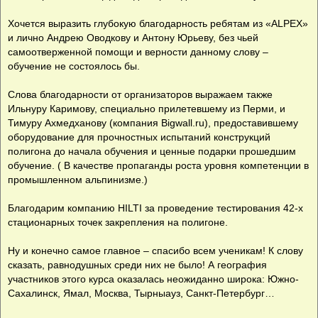
Хочется выразить глубокую благодарность ребятам из «ALPEX»
и лично Андрею Оводкову и Антону Юрьеву, без чьей
самоотверженной помощи и верности данному слову –
обучение не состоялось бы.
Слова благодарности от организаторов выражаем также
Ильнуру Каримову, специально прилетевшему из Перми, и
Тимуру Ахмедханову (компания Bigwall.ru), предоставившему
оборудование для прочностных испытаний конструкций
полигона до начала обучения и ценные подарки прошедшим
обучение. ( В качестве пропаганды роста уровня компетенции в
промышленном альпинизме.)
Благодарим компанию HILTI за проведение тестирования 42-х
стационарных точек закрепления на полигоне.
Ну и конечно самое главное – спасибо всем ученикам! К слову
сказать, равнодушных среди них не было! А география
участников этого курса оказалась неожиданно широка: Южно-
Сахалинск, Ямал, Москва, Тырныауз, Санкт-Петербург…