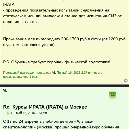
IRATA;
- проведения показательных испытаний снаряжения на
статическом или динамическом стенде для испытания СИЗ от
падения с высоты.
Проживание для иногородних 600-1700 руб в сутки (от 1200 руб
с учетом завтрака и ужина).
P.S. Обучение требует хорошей физической подготовки!
Последний раз редактировалось
VL
Пн май 16, 2016 2:17 pm, всего
редактировалось 1 раз.
VL
Re: Курсы ИРАТА (IRATA) в Москве
С
Пн май 16, 2016 2:13 pm
о
о
С 17 по 24 апреля в учебном центре «Альпика-
б
спецтехнологии» (Москва) прошел очередной курс обучения
щ