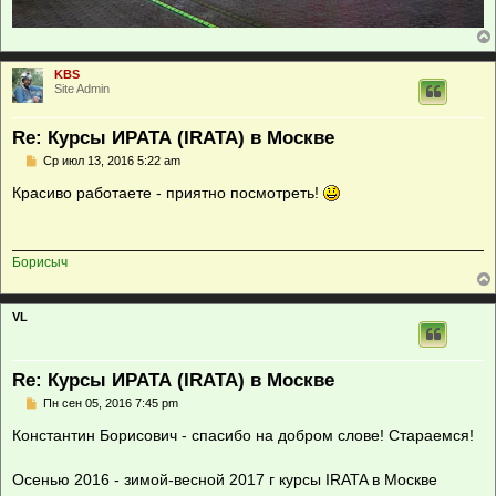
KBS
Site Admin
Re: Курсы ИРАТА (IRATA) в Москве
С
Ср июл 13, 2016 5:22 am
о
о
Красиво работаете - приятно посмотреть!
б
щ
е
н
и
Борисыч
е
VL
Re: Курсы ИРАТА (IRATA) в Москве
С
Пн сен 05, 2016 7:45 pm
о
о
Константин Борисович - спасибо на добром слове! Стараемся!
б
щ
е
Осенью 2016 - зимой-весной 2017 г курсы IRATA в Москве
н