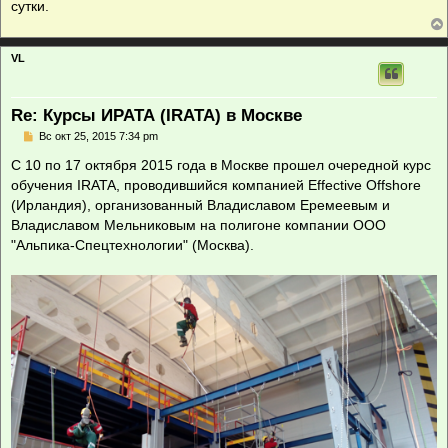
сутки.
VL
Re: Курсы ИРАТА (IRATA) в Москве
С
Вс окт 25, 2015 7:34 pm
о
о
С 10 по 17 октября 2015 года в Москве прошел очередной курс
б
обучения IRATA, проводившийся компанией Effective Offshore
щ
е
(Ирландия), организованный Владиславом Еремеевым и
н
Владиславом Мельниковым на полигоне компании ООО
и
е
"Альпика-Спецтехнологии" (Москва).