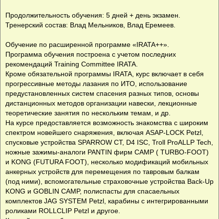
Продолжительность обучения: 5 дней + день экзамен.
Тренерский состав: Влад Мельников, Влад Еремеев.
Обучение по расширенной программе «IRATA++».
Программа обучения построена с учетом последних
рекомендаций Training Committee IRATA.
Кроме обязательной программы IRATA, курс включает в себя
прогрессивные методы лазания по ИТО, использование
предустановленных систем спасения разных типов, основы
дистанционных методов организации навески, лекционные
теоретические занятия по нескольким темам, и др.
На курсе предоставляется возможность знакомства с широким
спектром новейшего снаряжения, включая ASAP-LOCK Petzl,
спусковые устройства SPARROW CT, D4 ISC, Troll ProALLP Tech,
ножные зажимы-аналоги PANTIN фирм CAMP ( TURBO-FOOT)
и KONG (FUTURA FOOT), несколько модификаций мобильных
анкерных устройств для перемещения по тавровым балкам
(под ними), вспомогательные страховочные устройства Back-Up
KONG и GOBLIN CAMP, полиспасты для спасаельных
комплектов JAG SYSTEM Petzl, карабины с интегрированными
роликами ROLLCLIP Petzl и другое.