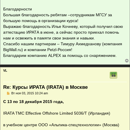
Благодарности
Большая благодарность ребятам –сотрудникам МГСУ за
большую помощь в организации курса!
Выражаю благодарность Илье Кочневу, который получил свою
аттестацию ИРАТА в июне, а сейчас просто приехал помочь
нам и освежить в памяти свои знания и навыки.
Спасибо нашим партнерам – Тимуру Ахмедханову (компания
BigWall.ru) и компании Petzl-Россия!
Благодарим компанию ALPEX за помощь со снаряжением.
VL
Re: Курсы ИРАТА (IRATA) в Москве
С
Вт ноя 03, 2015 10:24 am
о
о
С 13 по 18 декабря 2015 года,
б
щ
е
IRATA TMC Effective Offshore Limited 5036/T (Ирландия)
н
и
е
в учебном центре ООО «Альпика-спецтехнологии» (Москва)