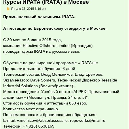
Курсы ИРАТА (IRATA) в Москве
С
Пт апр 17, 2015 3:16 pm
о
о
Промышленный альпинизм. IRATA.
б
щ
е
Аттестация по Европейскому стандарту в Москве.
н
и
е
С 30 мая по 5 июня 2015 года,
компания Effective Offshore Limited (Ирландия)
проводит курсы IRATA на русском языке.
Обучение по расширенной программе «IRATA++»
Продолжительность обучения: 6 дней
Тренерский состав: Влад Мельников, Влад Еремеев.
Экзаменатор: Dave Somers, Технический Директор Teesside
Industrial Solutions (Великобритания).
Место проведения: Учебный центр «ALPEX. Промышленный
альпинизм» (Москва, ул. Правды, 24 стр. 5)".
Стоимость обучения и аттестации 850 евро.
Количество мест ограничено.
По всем вопросам и бронированию обращаться:
E-mail:
v.melnicov@abseilaccess.ie
,
ropeworks@mail.ru
Телефон: +7(916) 0538169