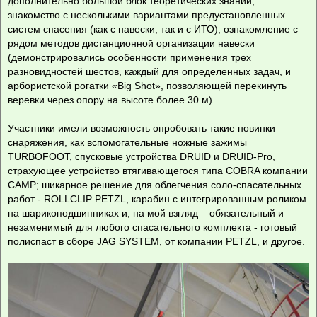
дополнительно большой блок теоретических знаний,
знакомство с несколькими вариантами предустановленных
систем спасения (как с навески, так и с ИТО), ознакомление с
рядом методов дистанционной организации навески
(демонстрировались особенности применения трех
разновидностей шестов, каждый для определенных задач, и
арбористской рогатки «Big Shot», позволяющей перекинуть
веревки через опору на высоте более 30 м).
Участники имели возможность опробовать такие новинки
снаряжения, как вспомогательные ножные зажимы
TURBOFOOT, спусковые устройства DRUID и DRUID-Pro,
страхующее устройство втягивающегося типа COBRA компании
САМР; шикарное решение для облегчения соло-спасательных
работ - ROLLCLIP PETZL, карабин с интегрированным роликом
на шарикоподшипниках и, на мой взгляд – обязательный и
незаменимый для любого спасательного комплекта - готовый
полиспаст в сборе JAG SYSTEM, от компании PETZL, и другое.