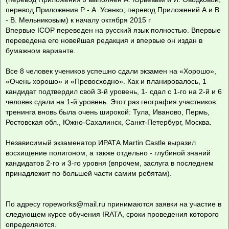
перевод Приложения P - А. Усенко; перевод Приложений А и В
- В. Мельниковым) к началу октября 2015 г
Впервые ICOP переведен на русский язык полностью. Впервые
переведена его новейшая редакция и впервые он издан в
бумажном варианте.
Все 8 человек учеников успешно сдали экзамен на «Хорошо»,
«Очень хорошо» и «Превосходно». Как и планировалось, 1
кандидат подтвердил свой 3-й уровень, 1- сдал с 1-го на 2-й и 6
человек сдали на 1-й уровень. Этот раз география участников
тренинга вновь была очень широкой: Тула, Иваново, Пермь,
Ростовская обл., Южно-Сахалинск, Санкт-Петербург, Москва.
Независимый экзаменатор ИРАТА Martin Castle выразил
восхищение полигоном, а также отдельно - глубиной знаний
кандидатов 2-го и 3-го уровня (впрочем, заслуга в последнем
принадлежит по большей части самим ребятам).
По адресу
ropeworks@mail.ru
принимаются заявки на участие в
следующем курсе обучения IRATA, сроки проведения которого
определяются.