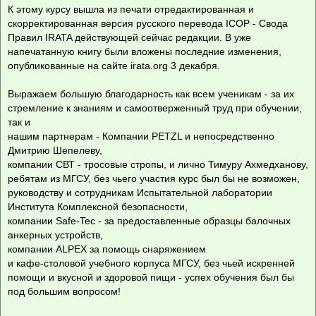
К этому курсу вышла из печати отредактированная и
скорректированная версия русского перевода ICOP - Свода
Правил IRATA действующей сейчас редакции. В уже
напечатанную книгу были вложены последние изменения,
опубликованные на сайте irata.org 3 декабря.
Выражаем большую благодарность как всем ученикам - за их
стремление к знаниям и самоотверженный труд при обучении,
так и
нашим партнерам - Компании PETZL и непосредственно
Дмитрию Шепелеву,
компании СВТ - тросовые стропы, и лично Тимуру Ахмедханову,
ребятам из МГСУ, без чьего участия курс был бы не возможен,
руководству и сотрудникам Испытательной лаборатории
Института Комплексной безопасности,
компании Safe-Tec - за предоставленные образцы балочных
анкерных устройств,
компании ALPEX за помощь снаряжением
и кафе-столовой учебного корпуса МГСУ, без чьей искренней
помощи и вкусной и здоровой пищи - успех обучения был бы
под большим вопросом!