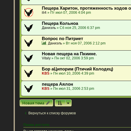
Пещера Харитон, протяженность ходов о
ili4
» Пт июл 07, 2006 4:04 pm
Пещера Кольноа
Даниэль
» Сб ноя 25, 2006 6:37 pm
Вопрос по Питриет
Даниэль
» Вт ноя 07, 2006 2:12 pm
Новая пещера на Пкиине.
Vitaly
» Пн окт 02, 2006 3:59 pm
Бор аЦипорим (Птичий Колодец)
KBS
» Пн июл 10, 2006 4:39 pm
пещера Аялон
KBS
» Пн июл 31, 2006 2:53 pm
Новая тема
Вернуться к списку форумов
Права доступа