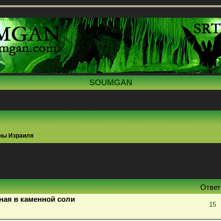
SOUMGAN
ны Израиля
поиск
Отве
ная в каменной соли
15