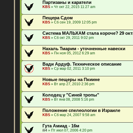
Партизаны и каратели
KBS
» Чт окт 22, 2015 11:27 am
Пещера Сдом
KBS
» Сб сен 19, 2009 12:05 pm
Система МАЛЬХАМ стала короче? 29 окт
KBS
» Сб окт 29, 2011 9:02 pm
Нахаль Тмарим - уточненные навески
KBS
» Пн ноя 05, 2012 6:29 am
Вади Ардуф. Техническое описание
KBS
» Ср мар 02, 2011 3:10 pm
Новые пещеры на Пкиине
KBS
» Вт апр 27, 2010 2:36 pm
Колодец у "Синей тропы"
KBS
» Вт янв 08, 2008 5:16 pm
Положение спелеологии в Израиле
KBS
» Сб мар 24, 2007 9:58 am
Гута Амиад - 16м
ili4
» Пт июл 07, 2006 4:20 pm