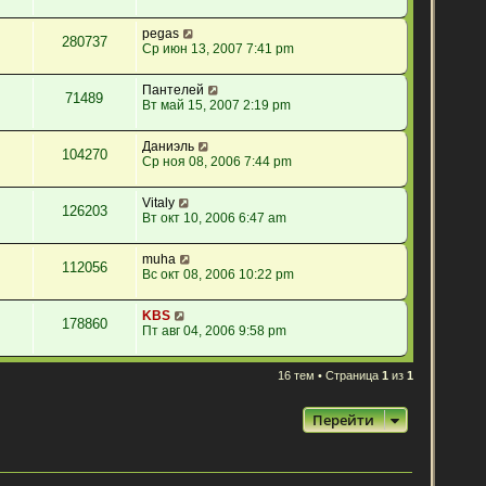
pegas
280737
Ср июн 13, 2007 7:41 pm
Пантелей
71489
Вт май 15, 2007 2:19 pm
Даниэль
104270
Ср ноя 08, 2006 7:44 pm
Vitaly
126203
Вт окт 10, 2006 6:47 am
muha
112056
Вс окт 08, 2006 10:22 pm
KBS
178860
Пт авг 04, 2006 9:58 pm
16 тем • Страница
1
из
1
Перейти