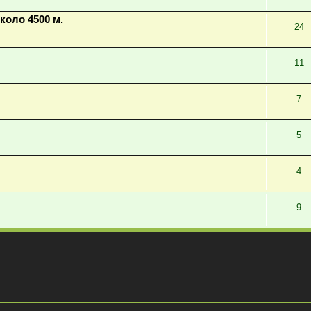
коло 4500 м.
24
11
7
5
4
9