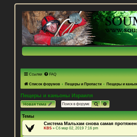
Ссылки
FAQ
Список форумов
Пещеры и Пропасти
Пещеры и каньо
Пещеры и каньоны Израиля
Поиск
Расширенный 
Новая тема
Темы
Система Мальхам снова самая протяжен
KBS
» Сб мар 02, 2019 7:16 pm