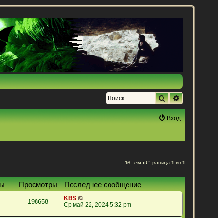
Поиск
Расширенн
Вход
16 тем • Страница
1
из
1
ты
Просмотры
Последнее сообщение
KBS
198658
Ср май 22, 2024 5:32 pm