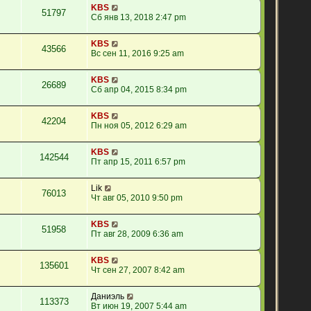
KBS
51797
Сб янв 13, 2018 2:47 pm
KBS
43566
Вс сен 11, 2016 9:25 am
KBS
26689
Сб апр 04, 2015 8:34 pm
KBS
42204
Пн ноя 05, 2012 6:29 am
KBS
142544
Пт апр 15, 2011 6:57 pm
Lik
76013
Чт авг 05, 2010 9:50 pm
KBS
51958
Пт авг 28, 2009 6:36 am
KBS
135601
Чт сен 27, 2007 8:42 am
Даниэль
113373
Вт июн 19, 2007 5:44 am