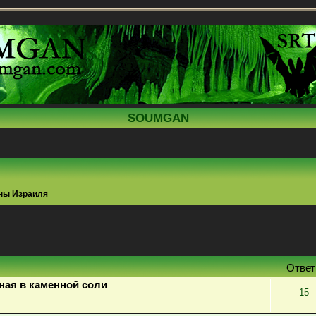
SOUMGAN
ны Израиля
поиск
Отве
ная в каменной соли
15