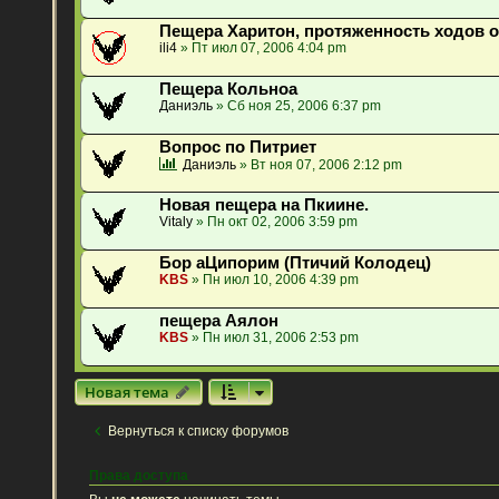
Пещера Харитон, протяженность ходов о
ili4
» Пт июл 07, 2006 4:04 pm
Пещера Кольноа
Даниэль
» Сб ноя 25, 2006 6:37 pm
Вопрос по Питриет
Даниэль
» Вт ноя 07, 2006 2:12 pm
Новая пещера на Пкиине.
Vitaly
» Пн окт 02, 2006 3:59 pm
Бор аЦипорим (Птичий Колодец)
KBS
» Пн июл 10, 2006 4:39 pm
пещера Аялон
KBS
» Пн июл 31, 2006 2:53 pm
Новая тема
Вернуться к списку форумов
Права доступа