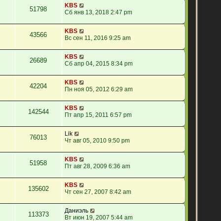
KBS
51798
Сб янв 13, 2018 2:47 pm
KBS
43566
Вс сен 11, 2016 9:25 am
KBS
26689
Сб апр 04, 2015 8:34 pm
KBS
42204
Пн ноя 05, 2012 6:29 am
KBS
142544
Пт апр 15, 2011 6:57 pm
Lik
76013
Чт авг 05, 2010 9:50 pm
KBS
51958
Пт авг 28, 2009 6:36 am
KBS
135602
Чт сен 27, 2007 8:42 am
Даниэль
113373
Вт июн 19, 2007 5:44 am