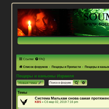
Ссылки
FAQ
Список форумов
Пещеры и Пропасти
Пещеры и каньо
Пещеры и каньоны Израиля
Поиск
Расширенный 
Новая тема
Темы
Система Мальхам снова самая протяжен
KBS
» Сб мар 02, 2019 7:16 pm