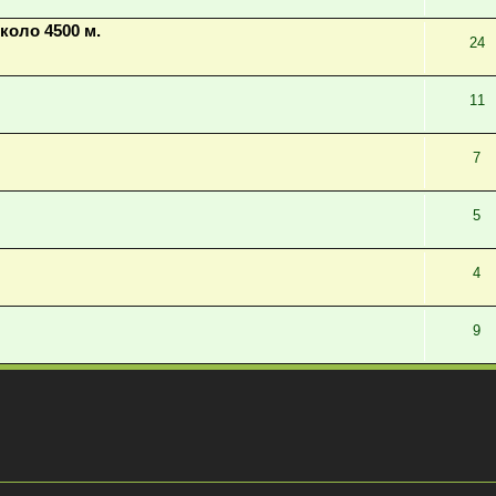
коло 4500 м.
24
11
7
5
4
9