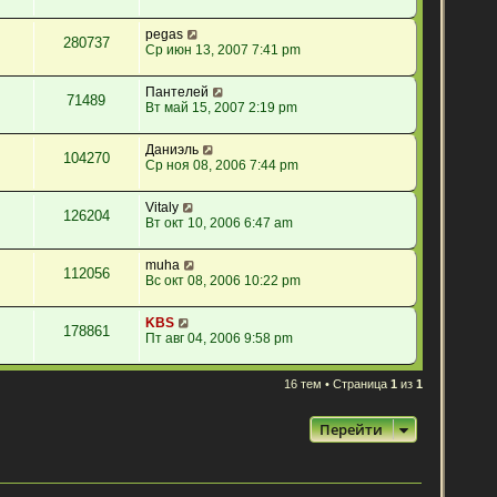
pegas
280737
Ср июн 13, 2007 7:41 pm
Пантелей
71489
Вт май 15, 2007 2:19 pm
Даниэль
104270
Ср ноя 08, 2006 7:44 pm
Vitaly
126204
Вт окт 10, 2006 6:47 am
muha
112056
Вс окт 08, 2006 10:22 pm
KBS
178861
Пт авг 04, 2006 9:58 pm
16 тем • Страница
1
из
1
Перейти