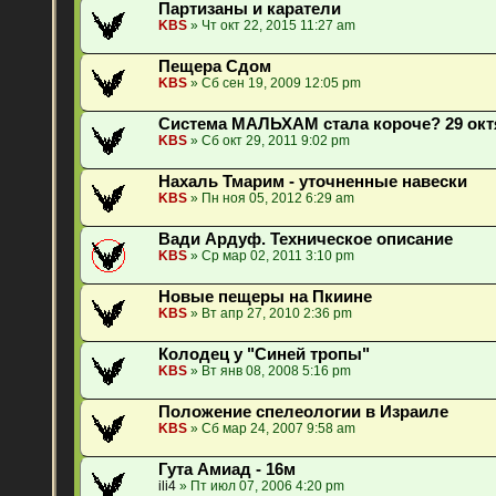
Партизаны и каратели
KBS
» Чт окт 22, 2015 11:27 am
Пещера Сдом
KBS
» Сб сен 19, 2009 12:05 pm
Система МАЛЬХАМ стала короче? 29 окт
KBS
» Сб окт 29, 2011 9:02 pm
Нахаль Тмарим - уточненные навески
KBS
» Пн ноя 05, 2012 6:29 am
Вади Ардуф. Техническое описание
KBS
» Ср мар 02, 2011 3:10 pm
Новые пещеры на Пкиине
KBS
» Вт апр 27, 2010 2:36 pm
Колодец у "Синей тропы"
KBS
» Вт янв 08, 2008 5:16 pm
Положение спелеологии в Израиле
KBS
» Сб мар 24, 2007 9:58 am
Гута Амиад - 16м
ili4
» Пт июл 07, 2006 4:20 pm