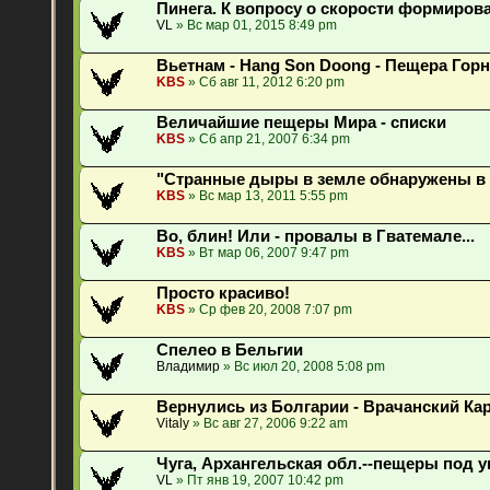
Пинега. К вопросу о скорости формирова
VL
» Вс мар 01, 2015 8:49 pm
Вьетнам - Hang Son Doong - Пещера Гор
KBS
» Сб авг 11, 2012 6:20 pm
Величайшие пещеры Мира - списки
KBS
» Сб апр 21, 2007 6:34 pm
"Странные дыры в земле обнаружены в 
KBS
» Вс мар 13, 2011 5:55 pm
Во, блин! Или - провалы в Гватемале...
KBS
» Вт мар 06, 2007 9:47 pm
Просто красиво!
KBS
» Ср фев 20, 2008 7:07 pm
Спелео в Бельгии
Владимир
» Вс июл 20, 2008 5:08 pm
Вернулись из Болгарии - Врачанский Кар
Vitaly
» Вс авг 27, 2006 9:22 am
Чуга, Архангельская обл.--пещеры под у
VL
» Пт янв 19, 2007 10:42 pm