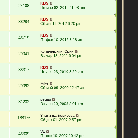
KBS
24188
Пн мар 02, 2015 11:08 am
KBS
38264
Сб авг 11, 2012 6:20 pm
KBS
46719
Пт фев 10, 2012 8:18 am
Копачевский Юрий
29041
Вс мар 13, 2011 6:04 pm
KBS
38317
Чт июн 03, 2010 3:20 pm
Mike
29092
Сб май 09, 2009 12:47 am
pegas
31232
Вс июл 20, 2008 8:01 pm
Златинка Борисова
188176
Сб дек 01, 2007 2:57 pm
VL
46339
Пт янв 19, 2007 10:42 pm