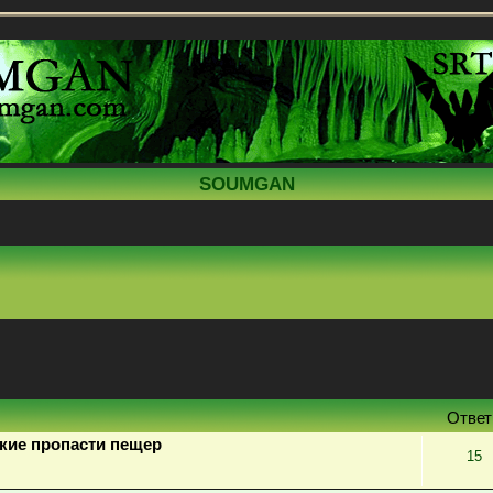
SOUMGAN
поиск
Отве
кие пропасти пещер
15