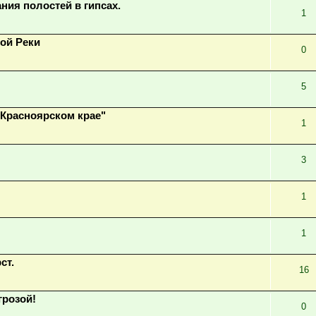
ния полостей в гипсах.
1
ной Реки
0
5
Красноярском крае"
1
3
1
1
ст.
16
грозой!
0