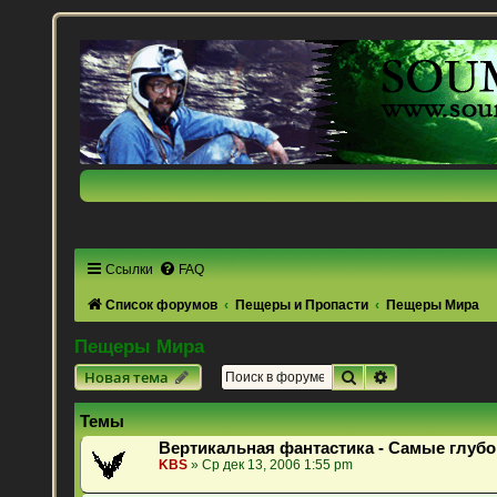
Ссылки
FAQ
Список форумов
Пещеры и Пропасти
Пещеры Мира
Пещеры Мира
Поиск
Расширенный 
Новая тема
Темы
Вертикальная фантастика - Самые глубо
KBS
» Ср дек 13, 2006 1:55 pm