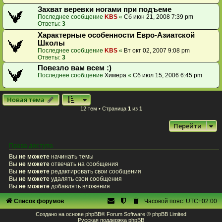
Захват веревки ногами при подъеме
Последнее сообщение
KBS
«
Сб июн 21, 2008 7:39 pm
Ответы:
3
Характерные особенности Евро-Азиатской
Школы
Последнее сообщение
KBS
«
Вт окт 02, 2007 9:08 pm
Ответы:
3
Повезло вам всем :)
Последнее сообщение
Химера
«
Сб июл 15, 2006 6:45 pm
Новая тема
12 тем • Страница
1
из
1
Перейти
Права доступа
Вы
не можете
начинать темы
Вы
не можете
отвечать на сообщения
Вы
не можете
редактировать свои сообщения
Вы
не можете
удалять свои сообщения
Вы
не можете
добавлять вложения
Список форумов
Часовой пояс:
UTC+02:00
Создано на основе
phpBB
® Forum Software © phpBB Limited
Русская поддержка phpBB