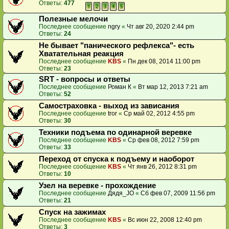
Ответы:
477
1
2
3
4
5
Полезные мелочи
Последнее сообщение
ngry
«
Чт авг 20, 2020 2:44 pm
Ответы:
24
Не бывает "панического рефлекса"- есть
Хватательная реакция
Последнее сообщение
KBS
«
Пн дек 08, 2014 11:00 pm
Ответы:
23
SRT - вопросы и ответы
Последнее сообщение
Роман К
«
Вт мар 12, 2013 7:21 am
Ответы:
52
Самостраховка - выход из зависания
Последнее сообщение
tror
«
Ср май 02, 2012 4:55 pm
Ответы:
30
Техники подъема по одинарной веревке
Последнее сообщение
KBS
«
Ср фев 08, 2012 7:59 pm
Ответы:
33
Переход от спуска к подъему и наоборот
Последнее сообщение
KBS
«
Чт янв 26, 2012 8:31 pm
Ответы:
10
Узел на веревке - прохождение
Последнее сообщение
Дядя_JO
«
Сб фев 07, 2009 11:56 pm
Ответы:
21
Спуск на зажимах
Последнее сообщение
KBS
«
Вс июн 22, 2008 12:40 pm
Ответы:
3