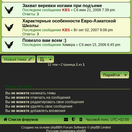
Захват веревки ногами при подъеме
Последнее сообщение
KBS
«
Сб июн 21, 2008 7:39 pm
Ответы:
3
Характерные особенности Евро-Азиатской
Школы
Последнее сообщение
KBS
«
Вт окт 02, 2007 9:08 pm
Ответы:
3
Повезло вам всем :)
Последнее сообщение
Химера
«
Сб июл 15, 2006 6:45 pm
Новая тема
12 тем • Страница
1
из
1
Перейти
Права доступа
Вы
не можете
начинать темы
Вы
не можете
отвечать на сообщения
Вы
не можете
редактировать свои сообщения
Вы
не можете
удалять свои сообщения
Вы
не можете
добавлять вложения
Список форумов
Часовой пояс:
UTC+02:00
Создано на основе
phpBB
® Forum Software © phpBB Limited
Русская поддержка phpBB