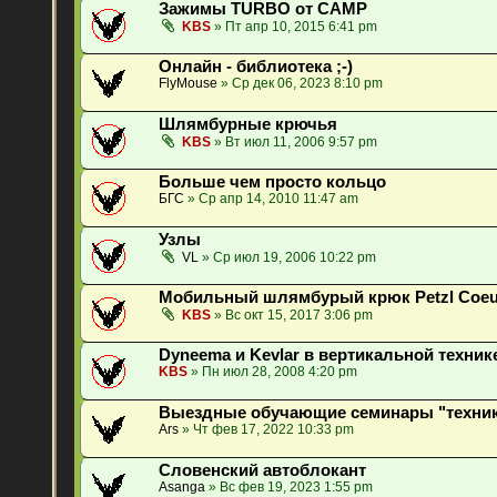
Зажимы TURBO от CAMP
KBS
» Пт апр 10, 2015 6:41 pm
Онлайн - библиотека ;-)
FlyMouse
» Ср дек 06, 2023 8:10 pm
Шлямбурные крючья
KBS
» Вт июл 11, 2006 9:57 pm
Больше чем просто кольцо
БГС
» Ср апр 14, 2010 11:47 am
Узлы
VL
» Ср июл 19, 2006 10:22 pm
Мобильный шлямбурый крюк Petzl Coeu
KBS
» Вс окт 15, 2017 3:06 pm
Dyneema и Kevlar в вертикальной техник
KBS
» Пн июл 28, 2008 4:20 pm
Выездные обучающие семинары "техник
Ars
» Чт фев 17, 2022 10:33 pm
Словенский автоблокант
Asanga
» Вс фев 19, 2023 1:55 pm