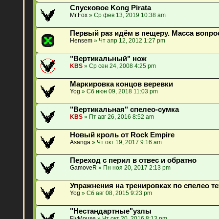
Спусковое Kong Pirata
Mr.Fox
» Ср фев 13, 2019 10:38 am
Первый раз идём в пещеру. Масса вопро
Hensem
» Чт апр 12, 2012 1:27 pm
"Вертикальный" нож
KBS
» Ср сен 24, 2008 4:25 pm
Маркировка концов веревки
Yog
» Сб июн 09, 2018 11:03 pm
"Вертикальная" спелео-сумка
KBS
» Пт авг 26, 2016 8:52 am
Новый кроль от Rock Empire
Asanga
» Чт окт 19, 2017 9:16 am
Переход с перил в отвес и обратно
GamoveR
» Пн ноя 20, 2017 2:13 pm
Упражнения на тренировках по спелео т
Yog
» Сб авг 08, 2015 9:23 pm
"Нестандартные"узлы
FlyMouse
» Чт окт 20, 2016 8:13 pm