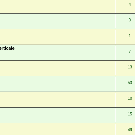
4
0
1
rticale
7
13
53
10
15
49