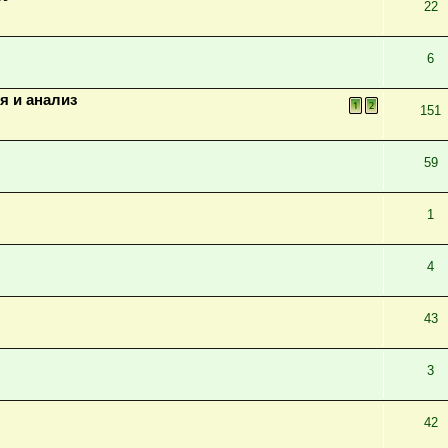
22
6
я и анализ
1
2
151
59
1
4
43
3
42