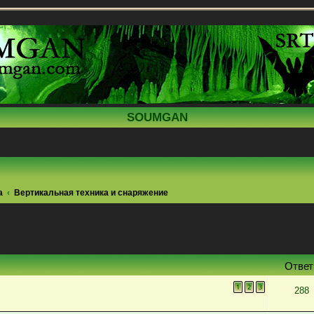
SOUMGAN
а
Вертикальная техника и снаряжение
поиск
Отве
1
2
3
288