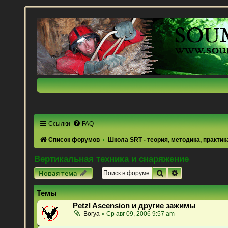
Ссылки
FAQ
Список форумов
Школа SRT - теория, методика, практик
Вертикальная техника и снаряжение
Поиск
Расширенный 
Новая тема
Темы
Petzl Ascension и другие зажимы
Borya
» Ср авг 09, 2006 9:57 am