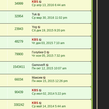
KBS
34999
Ср апр 13, 2016 6:44 am
Tuk
32954
Ср мар 30, 2016 11:02 pm
Yog
23943
Сб дек 19, 2015 9:20 pm
KBS
48279
Чт дек 03, 2015 7:10 am
Голубев О
79900
Чт ноя 05, 2015 7:32 pm
GamoveR
1543411
Пн окт 12, 2015 10:07 am
Максим
66034
Пн июн 15, 2015 12:26 pm
KBS
90439
Ср июл 02, 2014 5:22 pm
KBS
330242
Ср май 14, 2014 5:44 am