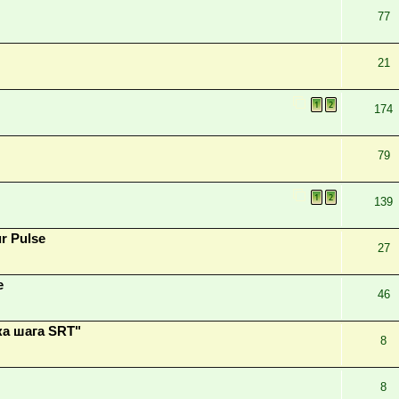
77
21
1
2
174
79
1
2
139
r Pulse
27
е
46
а шага SRT"
8
8