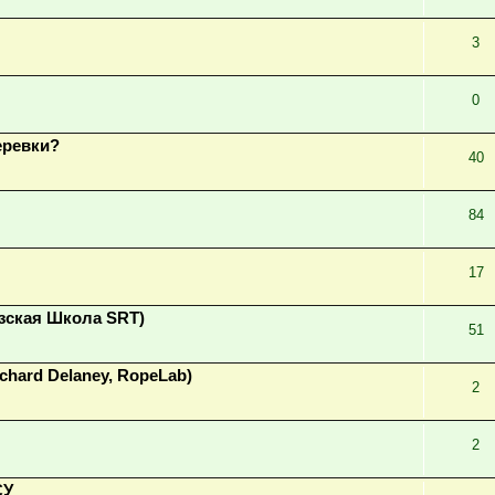
3
0
еревки?
40
84
17
зская Школа SRT)
51
ichard Delaney, RopeLab)
2
2
СУ