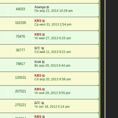
Asanga
44033
Пн апр 21, 2014 10:29 am
KBS
162335
Ср июл 31, 2013 2:54 pm
KBS
70476
Чт июн 27, 2013 6:25 am
БГС
36777
Сб май 11, 2013 9:22 am
Krok
78817
Вс апр 28, 2013 6:44 am
KBS
120531
Сб апр 20, 2013 9:58 am
KBS
207521
Чт ноя 29, 2012 9:55 pm
БГС
275221
Чт окт 18, 2012 5:14 am
KBS