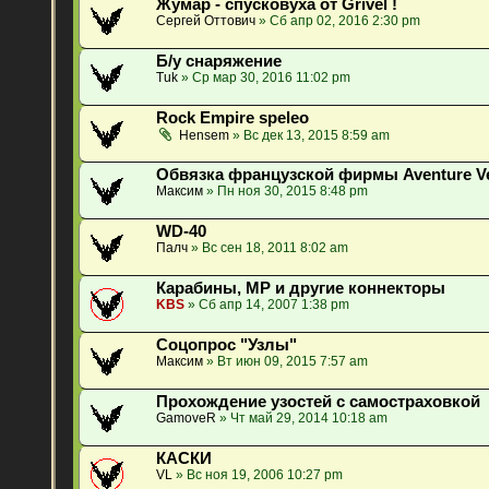
Жумар - спусковуха от Grivel !
Сергей Оттович
» Сб апр 02, 2016 2:30 pm
Б/у снаряжение
Tuk
» Ср мар 30, 2016 11:02 pm
Rock Empire speleo
Hensem
» Вс дек 13, 2015 8:59 am
Обвязка французской фирмы Aventure Ve
Максим
» Пн ноя 30, 2015 8:48 pm
WD-40
Палч
» Вс сен 18, 2011 8:02 am
Карабины, МР и другие коннекторы
KBS
» Сб апр 14, 2007 1:38 pm
Соцопрос "Узлы"
Максим
» Вт июн 09, 2015 7:57 am
Прохождение узостей с самостраховкой
GamoveR
» Чт май 29, 2014 10:18 am
КАСКИ
VL
» Вс ноя 19, 2006 10:27 pm