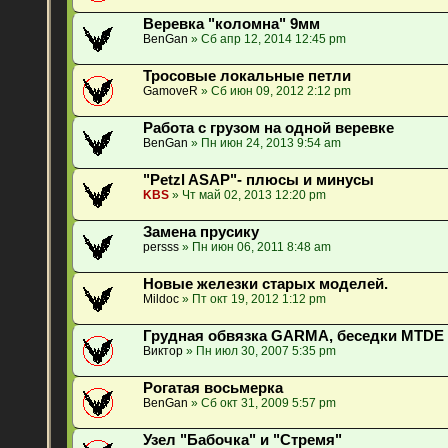
Веревка "коломна" 9мм
BenGan
» Сб апр 12, 2014 12:45 pm
Тросовые локальные петли
GamoveR
» Сб июн 09, 2012 2:12 pm
Работа с грузом на одной веревке
BenGan
» Пн июн 24, 2013 9:54 am
"Petzl ASAP"- плюсы и минусы
KBS
» Чт май 02, 2013 12:20 pm
Замена прусику
persss
» Пн июн 06, 2011 8:48 am
Новые железки старых моделей.
Mildoc
» Пт окт 19, 2012 1:12 pm
Грудная обвязка GARMA, беседки MTDE 
Виктор
» Пн июл 30, 2007 5:35 pm
Рогатая восьмерка
BenGan
» Сб окт 31, 2009 5:57 pm
Узел "Бабочка" и "Стремя"