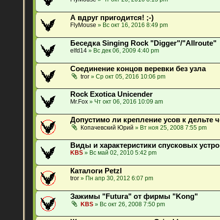
А вдруг пригодится! ;-)
FlyMouse
» Вс окт 16, 2016 8:49 pm
Беседка Singing Rock "Digger"/"Allroute"
elfd14
» Вс дек 06, 2009 4:40 pm
Соединение концов веревки без узла
tror
» Ср окт 05, 2016 10:06 pm
Rock Exotica Unicender
Mr.Fox
» Чт окт 06, 2016 10:09 am
Допустимо ли крепление усов к дельте 
Копачевский Юрий
» Вт ноя 25, 2008 7:55 pm
Виды и характеристики спусковых устро
KBS
» Вс май 02, 2010 5:42 pm
Каталоги Petzl
tror
» Пн апр 30, 2012 6:07 pm
Зажимы "Futura" от фирмы "Kong"
KBS
» Вс окт 26, 2008 7:50 pm