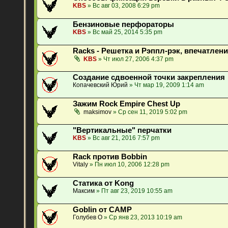
KBS
» Вс авг 03, 2008 6:29 pm
Бензиновые перфораторы
KBS
» Вс май 25, 2014 5:35 pm
Racks - Решетка и Рэппл-рэк, впечатлени
KBS
» Чт июл 27, 2006 4:37 pm
Создание сдвоенной точки закрепления
Копачевский Юрий
» Чт мар 19, 2009 1:14 am
Зажим Rock Empire Chest Up
maksimov
» Ср сен 11, 2019 5:02 pm
"Вертикальные" перчатки
KBS
» Вс авг 21, 2016 7:57 pm
Rack против Bobbin
Vitaly
» Пн июл 10, 2006 12:28 pm
Статика от Kong
Максим
» Пт авг 23, 2019 10:55 am
Goblin от CAMP
Голубев О
» Ср янв 23, 2013 10:19 am