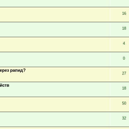
16
18
4
0
через рапид?
27
йств
18
50
32