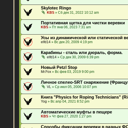
Skylotec Ringo
KBS
» Сб дек 31, 2022 10:12 am
Портативная щетка для чистки веревки
KBS
» Пт янв 06, 2023 7:31 am
Усы из динамической или статической в
elfd14
» Вс дек 20, 2009 4:19 pm
Карабины - сталь или дюраль, форма.
elfd14
» Ср дек 30, 2009 6:39 pm
Новый Petzl Stop
Mr.Fox
» Вс фев 03, 2019 9:00 pm
Личное спелео-SRT снаряжение (Францу
VL
» Ср июл 05, 2006 10:07 pm
Книга "Physics for Roping Technicians" (R
Yog
» Вс апр 04, 2021 8:52 pm
Автоматические муфты в пещере
KBS
» Чт фев 27, 2020 1:27 pm
Способы фиксации веревки в разных Ф