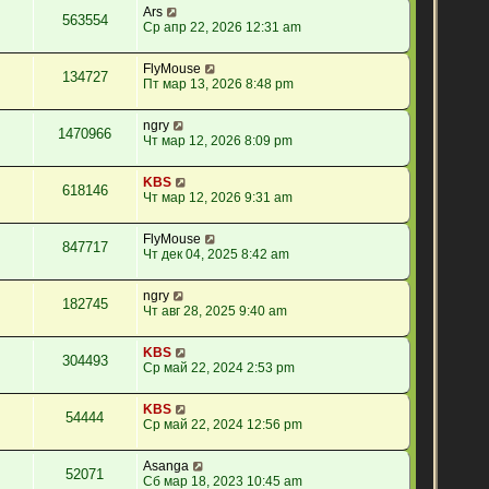
Ars
563554
Ср апр 22, 2026 12:31 am
FlyMouse
134727
Пт мар 13, 2026 8:48 pm
ngry
1470966
Чт мар 12, 2026 8:09 pm
KBS
618146
Чт мар 12, 2026 9:31 am
FlyMouse
847717
Чт дек 04, 2025 8:42 am
ngry
182745
Чт авг 28, 2025 9:40 am
KBS
304493
Ср май 22, 2024 2:53 pm
KBS
54444
Ср май 22, 2024 12:56 pm
Asanga
52071
Сб мар 18, 2023 10:45 am