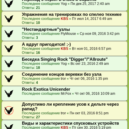
Последнее сообщение
Yog
«
Пн дек 25, 2017 2:40 am
Ответы:
21
Упражнения на тренировках по спелео технике
Последнее сообщение
KBS
«
Пт июл 14, 2017 6:49 am
Ответы:
10
"Нестандартные"узлы
Последнее сообщение
FlyMouse
«
Ср ноя 09, 2016 3:42 pm
Ответы:
3
А вдруг пригодится! ;-)
Последнее сообщение
KBS
«
Вт ноя 01, 2016 6:57 pm
Ответы:
16
Беседка Singing Rock "Digger"/"Allroute"
Последнее сообщение
Yog
«
Вс окт 23, 2016 2:49 am
Ответы:
18
Соединение концов веревки без узла
Последнее сообщение
tror
«
Чт окт 06, 2016 1:35 pm
Ответы:
4
Rock Exotica Unicender
Последнее сообщение
Mr.Fox
«
Чт окт 06, 2016 10:09 am
Допустимо ли крепление усов к дельте через
рапид?
Последнее сообщение
tror
«
Пн окт 03, 2016 8:51 pm
Ответы:
27
Виды и характеристики спусковых устройств
Последнее сообщение
KBS
«
Пт сен 30, 2016 5:19 pm