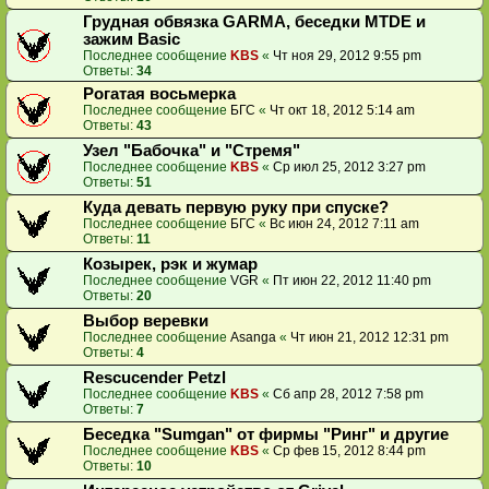
Грудная обвязка GARMA, беседки MTDE и
зажим Basic
Последнее сообщение
KBS
«
Чт ноя 29, 2012 9:55 pm
Ответы:
34
Рогатая восьмерка
Последнее сообщение
БГС
«
Чт окт 18, 2012 5:14 am
Ответы:
43
Узел "Бабочка" и "Стремя"
Последнее сообщение
KBS
«
Ср июл 25, 2012 3:27 pm
Ответы:
51
Куда девать первую руку при спуске?
Последнее сообщение
БГС
«
Вс июн 24, 2012 7:11 am
Ответы:
11
Козырек, рэк и жумар
Последнее сообщение
VGR
«
Пт июн 22, 2012 11:40 pm
Ответы:
20
Выбор веревки
Последнее сообщение
Asanga
«
Чт июн 21, 2012 12:31 pm
Ответы:
4
Rescucender Petzl
Последнее сообщение
KBS
«
Сб апр 28, 2012 7:58 pm
Ответы:
7
Беседка "Sumgan" от фирмы "Ринг" и другие
Последнее сообщение
KBS
«
Ср фев 15, 2012 8:44 pm
Ответы:
10