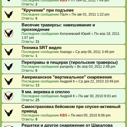
Последнее сообщение
KBS
«
Пт сен 02, 2011 7:49 am
Ответы:
2
"Кручение" при подъеме
Последнее сообщение
Палч
«
Пн авг 01, 2011 1:22 pm
Ответы:
6
Висячие траверсы: навешивание и
прохождение
Последнее сообщение
Копачевский Юрий
«
Пн апр 18, 2011
1:07 pm
Ответы:
31
Техника SRT видео
Последнее сообщение
Asanga
«
Ср апр 06, 2011 3:46 pm
Ответы:
1
Переправы в пещерах (тирольские траверсы)
Последнее сообщение
parajedy
«
Вс апр 03, 2011 2:48 pm
Ответы:
6
Американское "вертикальное" снаряжение
Последнее сообщение
Андрей К
«
Ср дек 22, 2010 10:49 pm
Ответы:
13
9 мм. веревка в спелео
Последнее сообщение
Андрей К
«
Пн авг 30, 2010 9:03 am
Ответы:
25
Самостраховка бейсиком при спуске-активный
привод
Последнее сообщение
KBS
«
Пн июл 05, 2010 8:06 pm
Ответы:
8
Решетки и другое снаряжение от Шакалова