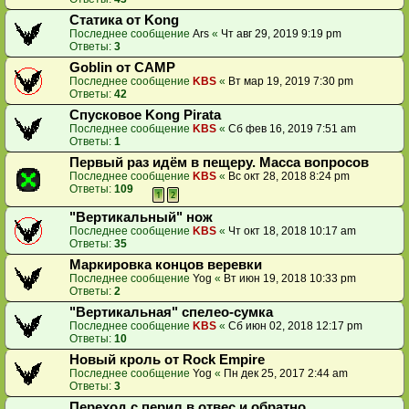
Статика от Kong
Последнее сообщение
Ars
«
Чт авг 29, 2019 9:19 pm
Ответы:
3
Goblin от CAMP
Последнее сообщение
KBS
«
Вт мар 19, 2019 7:30 pm
Ответы:
42
Спусковое Kong Pirata
Последнее сообщение
KBS
«
Сб фев 16, 2019 7:51 am
Ответы:
1
Первый раз идём в пещеру. Масса вопросов
Последнее сообщение
KBS
«
Вс окт 28, 2018 8:24 pm
Ответы:
109
1
2
"Вертикальный" нож
Последнее сообщение
KBS
«
Чт окт 18, 2018 10:17 am
Ответы:
35
Маркировка концов веревки
Последнее сообщение
Yog
«
Вт июн 19, 2018 10:33 pm
Ответы:
2
"Вертикальная" спелео-сумка
Последнее сообщение
KBS
«
Сб июн 02, 2018 12:17 pm
Ответы:
10
Новый кроль от Rock Empire
Последнее сообщение
Yog
«
Пн дек 25, 2017 2:44 am
Ответы:
3
Переход с перил в отвес и обратно