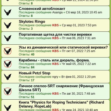
Ответы:
8
Словенский автоблокант
Последнее сообщение
Asanga
«
Сб мар 18, 2023 10:45 am
Ответы:
8
Skylotec Ringo
Последнее сообщение
KBS
«
Ср мар 01, 2023 7:53 pm
Ответы:
3
Портативная щетка для чистки веревки
Последнее сообщение
KBS
«
Пт янв 06, 2023 7:31 am
Усы из динамической или статической веревки?
Последнее сообщение
KBS
«
Пт окт 07, 2022 7:25 am
Ответы:
40
Карабины - сталь или дюраль, форма.
Последнее сообщение
KBS
«
Чт май 05, 2022 7:22 am
Ответы:
84
Новый Petzl Stop
Последнее сообщение
ngry
«
Вт фев 01, 2022 1:20 pm
Ответы:
17
Личное спелео-SRT снаряжение (Французская
Школа SRT)
Последнее сообщение
KBS
«
Пн авг 30, 2021 7:48 am
Ответы:
51
Книга "Physics for Roping Technicians" (Richard
Delaney, RopeLab)
Последнее сообщение
KBS
«
Чт июн 24, 2021 10:40 am