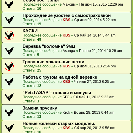
Соцопрос "Узлы"
Последнее сообщение
Максим
«
Пн июн 15, 2015 12:26 pm
Ответы:
10
Прохождение узостей с самостраховкой
Последнее сообщение
KBS
«
Ср июл 02, 2014 5:22 pm
Ответы:
15
КАСКИ
Последнее сообщение
KBS
«
Ср май 14, 2014 5:44 am
Ответы:
49
Веревка "коломна" 9мм
Последнее сообщение
Asanga
«
Пн апр 21, 2014 10:29 am
Ответы:
5
Тросовые локальные петли
Последнее сообщение
KBS
«
Ср июл 31, 2013 2:54 pm
Ответы:
25
Работа с грузом на одной веревке
Последнее сообщение
KBS
«
Чт июн 27, 2013 6:25 am
Ответы:
12
"Petzl ASAP"- плюсы и минусы
Последнее сообщение
БГС
«
Сб май 11, 2013 9:22 am
Ответы:
3
Замена прусику
Последнее сообщение
Krok
«
Вс апр 28, 2013 6:44 am
Ответы:
13
Новые железки старых моделей.
Последнее сообщение
KBS
«
Сб апр 20, 2013 9:58 am
Ответы:
16