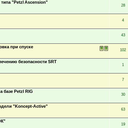
ипа "Petzl Ascension"
28
4
43
овка при спуске
1
2
102
печению безопасности SRT
1
7
 базе Petzl RIG
30
дели "Koncept-Active"
63
ОК"
19