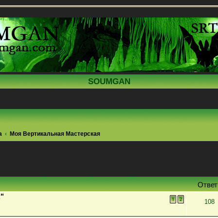
SOUMGAN
а
Моя Вертикальная Мастерская
поиск
Отве
"
1
2
108