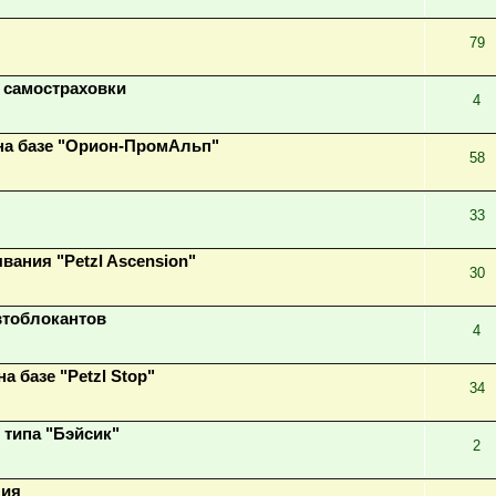
79
я самостраховки
4
на базе "Орион-ПромАльп"
58
33
ания "Petzl Ascension"
30
втоблокантов
4
 базе "Petzl Stop"
34
 типа "Бэйсик"
2
ния