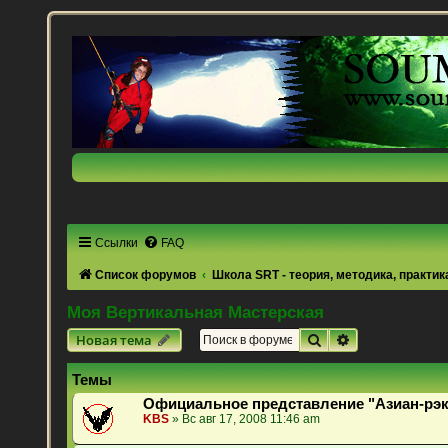
Ссылки
FAQ
Список форумов
Школа SRT - теория, методика, практик
Моя Вертикальная Мастерская
Поиск
Расширенный 
Новая тема
Темы
Официальное представление "Азиан-рэк
KBS
» Вс авг 17, 2008 11:46 am