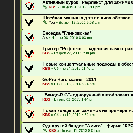
Активный курок "Рефлекс" для зажимов т
KBS
» Пн дек 31, 2012 6:11 pm
Швейная машинка для пошива обвязок
Yog
» Вс июн 13, 2021 9:08 am
Беседка "Глиновская"
Ars
» Чт апр 08, 2010 8:03 pm
Триггер "Рефлекс" - надежная самострах
KBS
» Вт фев 27, 2007 7:08 pm
Новые концептуальные подходы к обес
KBS
» Сб янв 24, 2015 11:46 am
GoPro Hero-мания - 2014
KBS
» Пт апр 18, 2014 8:24 pm
"Бандо-RIG"- одноручный автоблокант на
KBS
» Вт апр 02, 2013 1:44 pm
Новая концепция зажимов на примере мо
KBS
» Сб янв 19, 2013 4:53 pm
Однорукий бандит "Амиго" - фирма "КР
KBS
» Пн мар 11, 2013 8:01 pm