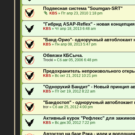
Подвесная система "Soumgan-SRT"
KBS
» Пт апр 23, 2010 1:18 pm
"Гибрид ASAP-Reflex" - новая концепци
KBS
» Чт апр 18, 2013 6:48 am
"Банд-Орио"- одноручный автоблокант 
KBS
» Пн апр 08, 2013 5:47 pm
Обвязки КБСыча.
Trocki
» Сб авг 05, 2006 6:48 pm
Предохранитель непроизвольного открыв
KBS
» Вс окт 21, 2012 10:21 pm
"Однорукий Бандит" - Новый принцип а
KBS
» Пт окт 19, 2012 8:22 am
"Бандостоп" - одноручный автоблокант на
tror
» Сб авг 25, 2012 4:00 pm
Активный курок "Рефлекс" для зажимов
KBS
» Вс дек 30, 2012 7:22 pm
Автостоп на базе Рэка - идеи и воплоще