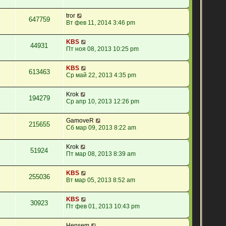
tror
647759
Вт фев 11, 2014 3:46 pm
KBS
44931
Пт ноя 08, 2013 10:25 pm
KBS
613463
Ср май 22, 2013 4:35 pm
Krok
194279
Ср апр 10, 2013 12:26 pm
GamoveR
215655
Сб мар 09, 2013 8:22 am
Krok
51924
Пт мар 08, 2013 8:39 am
KBS
255036
Вт мар 05, 2013 8:52 am
KBS
30923
Пт фев 01, 2013 10:43 pm
Hensem