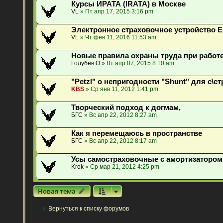
Курсы ИРАТА (IRATA) в Москве
VL
» Пт апр 17, 2015 3:16 pm
Электронное страховочное устройство E
VL
» Чт фев 11, 2016 11:53 am
Новые правила охраны труда при работе
Голубев О
» Вт апр 07, 2015 8:10 am
"Petzl" о непригодности "Shunt" для с\с
KBS
» Ср янв 11, 2012 1:41 pm
Творческий подход к догмам,
БГС
» Вс апр 22, 2012 8:27 am
Как я перемещаюсь в пространстве
БГС
» Вс апр 22, 2012 8:17 am
Усы самостраховочные с амортизатором 
Krok
» Ср мар 21, 2012 4:25 pm
Новая тема
Вернуться к списку форумов