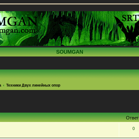
SOUMGAN
а
Техники Двух линейных опор
поиск
Отве
0