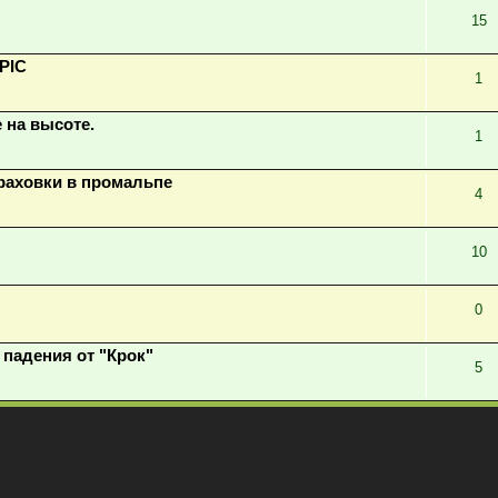
15
PIC
1
 на высоте.
1
траховки в промальпе
4
10
0
падения от "Крок"
5