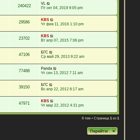
VL
240422
Пт окт 04, 2019 9:05 pm
KBS
29586
Чт фев 11, 2016 1:10 pm
KBS
23702
Вт апр 07, 2015 7:06 pm
БГС
47106
Ср май 29, 2013 9:22 am
Panda
77488
Чт сен 13, 2012 7:11 am
БГС
39150
Вс апр 22, 2012 8:17 am
KBS
47971
Чт мар 22, 2012 4:31 pm
8 тем • Страница
1
из
1
Перейти