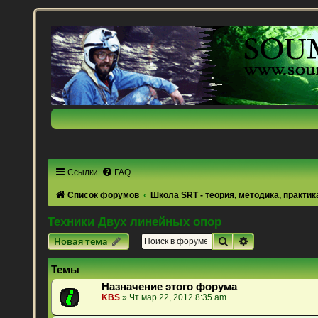
Ссылки
FAQ
Список форумов
Школа SRT - теория, методика, практик
Техники Двух линейных опор
Поиск
Расширенный 
Новая тема
Темы
Назначение этого форума
KBS
» Чт мар 22, 2012 8:35 am