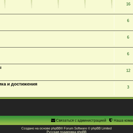
16
6
6
6
ы
12
ика и достижения
3
Связаться с администрацией
Наша кома
Создано на основе
phpBB
® Forum Software © phpBB Limited
Русская поддержка phpBB