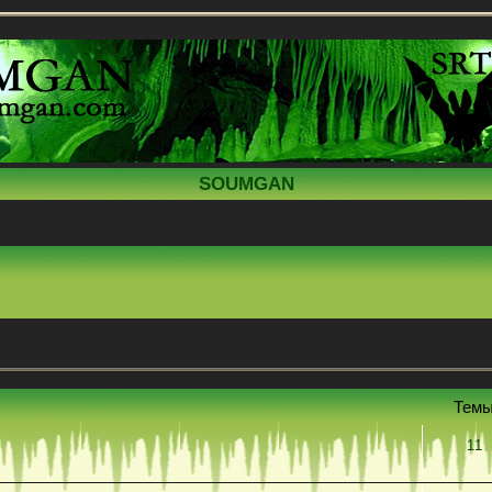
SOUMGAN
Тем
11