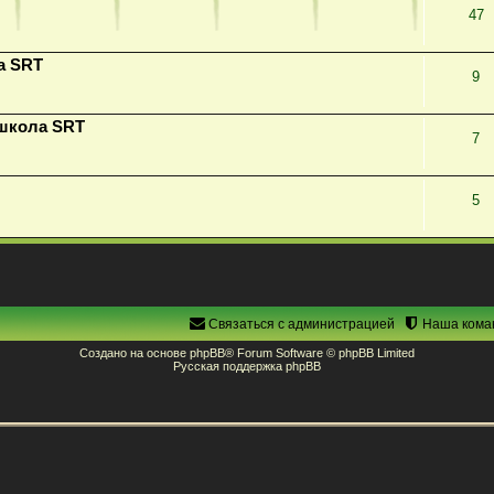
47
а SRT
9
 школа SRT
7
5
Связаться с администрацией
Наша кома
Создано на основе
phpBB
® Forum Software © phpBB Limited
Русская поддержка phpBB