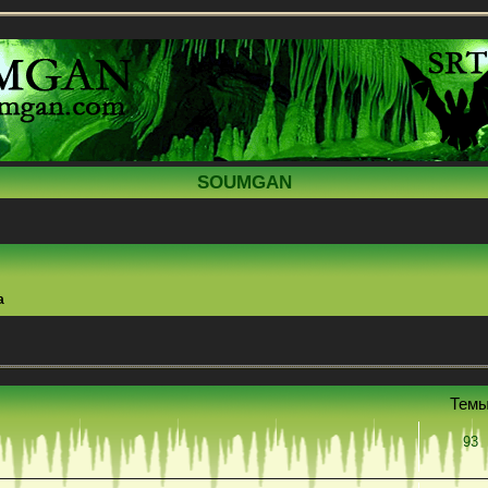
SOUMGAN
а
Тем
93