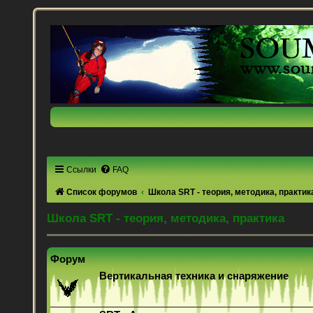
Ссылки
FAQ
Список форумов
Школа SRT - теория, методика, практик
Школа SRT - теория, методика, практика
Форум
Вертикальная техника и снаряжение