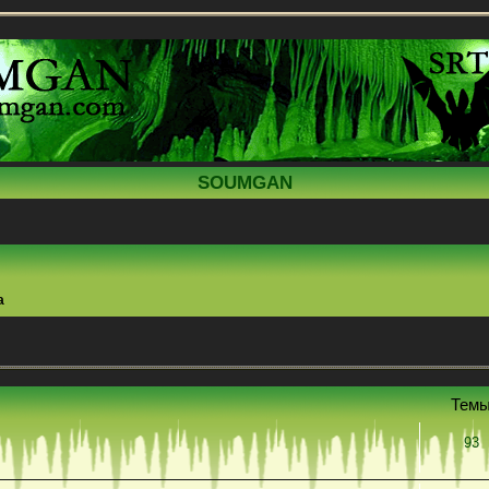
SOUMGAN
а
Тем
93