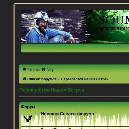
Ссылки
FAQ
Список форумов
Перекресток Наших Встреч
Перекресток Наших Встреч
Форум
Новости Спелео-форума