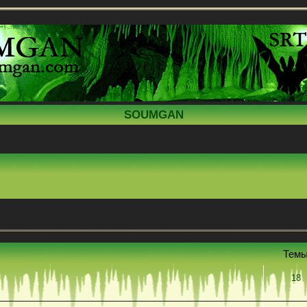
SOUMGAN
Тем
18