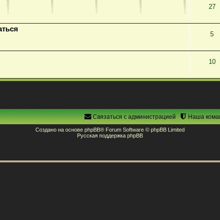
27
аться
5
10
Связаться с администрацией
Наша кома
Создано на основе
phpBB
® Forum Software © phpBB Limited
Русская поддержка phpBB