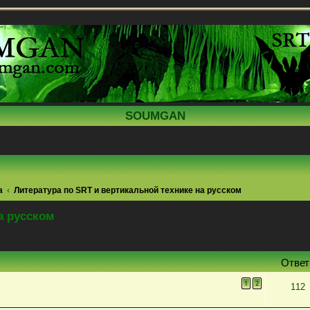
SOUMGAN
а
Литература по SRT и вертикальной технике на русском
а русском
поиск
Отве
1
2
112