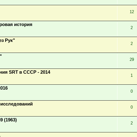
12
ровая история
2
з Рук"
2
"
29
ния SRT в СССР - 2014
1
2016
0
-исследований
0
9 (1963)
2
4