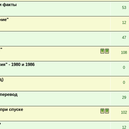
и факты
53
ние"
12
47
"
1
2
108
" - 1980 и 1986
0
д)
0
й перевод
29
 при спуске
1
2
102
?
12