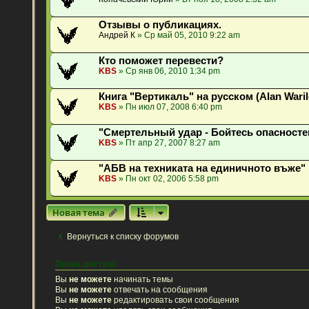
Отзывы о публикациях.
Андрей К
» Ср май 05, 2010 9:22 am
Кто поможет перевести?
KBS
» Ср янв 06, 2010 1:34 pm
Книга "Вертикаль" на русском (Alan Waril
KBS
» Пн июл 07, 2008 6:40 pm
"Смертельный удар - Бойтесь опасносте
KBS
» Пт апр 27, 2007 8:27 am
"АБВ на техниката на единичното въже"
KBS
» Пн окт 02, 2006 5:58 pm
Новая тема
Вернуться к списку форумов
Права доступа
Вы
не можете
начинать темы
Вы
не можете
отвечать на сообщения
Вы
не можете
редактировать свои сообщения