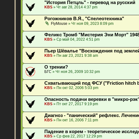
"История Петцль" - перевод на русский
KBS
» Чт авг 28, 2014 4:37 pm
Рогожников В.Я., "Спелеотехника"
FlyMouse
» Чт ноя 09, 2023 8:09 pm
Феликс Тромб "Мистерия Эни Морт" 1948
KBS
» Ср май 04, 2022 4:51 pm
Пьер Шёвалье "Восхождения под землей
KBS
» Пн авг 23, 2021 9:38 am
О трении?
БГС
» Чт ноя 26, 2009 10:32 pm
Схватывающий под ФСУ ("Friction hitch 
KBS
» Пн окт 02, 2006 5:03 pm
Опасность подачи веревки в "микро-рэк"
KBS
» Пт окт 27, 2017 9:19 pm
Диагноз - "панический" рефлекс. Лечени
KBS
» Пн окт 16, 2006 7:11 pm
Падение в корем - теоретическое исслед
KBS
» Ср фев 22, 2017 12:29 pm