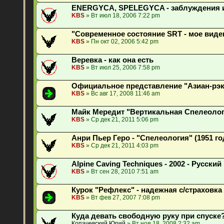
ENERGYCA, SPELEGYCA - заблуждения 
KBS
» Вт июл 18, 2006 7:22 pm
"Современное состояние SRT - мое виде
KBS
» Пн окт 02, 2006 5:42 pm
Веревка - как она есть
KBS
» Вт июл 25, 2006 7:58 pm
Официальное представление "Азиан-рэк
KBS
» Вс авг 17, 2008 11:46 am
Майк Мередит "Вертикальная Спелеология
KBS
» Ср дек 21, 2011 5:06 pm
Анри Пьер Геро - "Спелеология" (1951 го
KBS
» Ср дек 21, 2011 4:03 pm
Alpine Caving Techniques - 2002 - Русски
KBS
» Вт сен 28, 2010 7:51 am
Курок "Рефлекс" - надежная с/страховка
KBS
» Вт фев 27, 2007 7:08 pm
Куда девать свободную руку при спуске
Копачевский Юрий
» Вт ноя 18, 2008 2:32 am