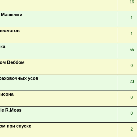
16
 Маскески
1
елеологов
1
вка
55
ном Веббом
0
траховочных усов
23
висона
0
le R.Moss
0
ом при спуске
2