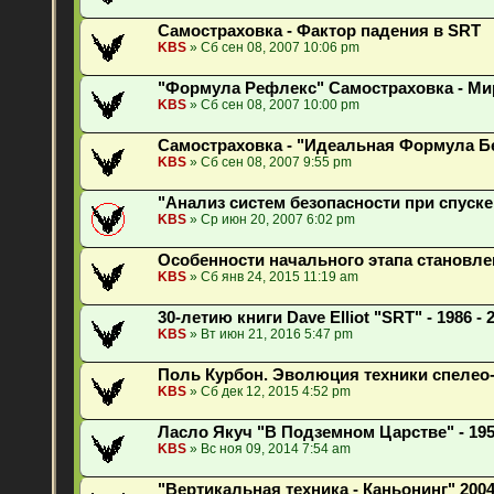
Самостраховка - Фактор падения в SRT
KBS
» Сб сен 08, 2007 10:06 pm
"Формула Рефлекс" Самостраховка - Ми
KBS
» Сб сен 08, 2007 10:00 pm
Самостраховка - "Идеальная Формула Бе
KBS
» Сб сен 08, 2007 9:55 pm
"Анализ систем безопасности при спуске
KBS
» Ср июн 20, 2007 6:02 pm
Особенности начального этапа становле
KBS
» Сб янв 24, 2015 11:19 am
30-летию книги Dave Elliot "SRT" - 1986 - 
KBS
» Вт июн 21, 2016 5:47 pm
Поль Курбон. Эволюция техники спелео
KBS
» Сб дек 12, 2015 4:52 pm
Ласло Якуч "В Подземном Царстве" - 195
KBS
» Вс ноя 09, 2014 7:54 am
"Вертикальная техника - Каньонинг" 200