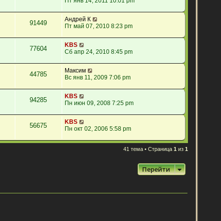
Пт янв 14, 2011 10:01 pm
Андрей К
91449
Пт май 07, 2010 8:23 pm
KBS
77604
Сб апр 24, 2010 8:45 pm
Максим
44785
Вс янв 11, 2009 7:06 pm
KBS
94285
Пн июн 09, 2008 7:25 pm
KBS
56675
Пн окт 02, 2006 5:58 pm
41 тема • Страница
1
из
1
Перейти