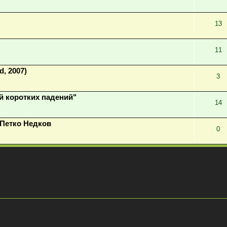
13
11
d, 2007)
3
й коротких падений"
14
 Петко Недков
0