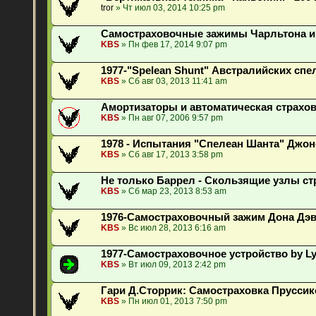
tror
» Чт июл 03, 2014 10:25 pm
Самостраховочные зажимы Чарльтона и
KBS
» Пн фев 17, 2014 9:07 pm
1977-"Spelean Shunt" Австралийских сп
KBS
» Сб авг 03, 2013 11:41 am
Амортизаторы и автоматическая страхо
KBS
» Пн авг 07, 2006 9:57 pm
1978 - Испытания "Спелеан Шанта" Джо
KBS
» Сб авг 17, 2013 3:58 pm
Не только Баррел - Скользящие узлы с
KBS
» Сб мар 23, 2013 8:53 am
1976-Самостраховочный зажим Дона Дэ
KBS
» Вс июл 28, 2013 6:16 am
1977-Самостраховочное устройство by Ly
KBS
» Вт июл 09, 2013 2:42 pm
Гари Д.Сторрик: Самостраховка Пруссик
KBS
» Пн июл 01, 2013 7:50 pm