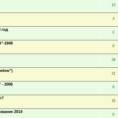
12
3
 год
2
"-1948
0
24
below")
21
 - 2006
0
е?
15
ование 2014
0