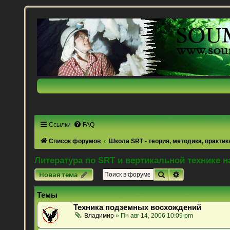
Ссылки
FAQ
Список форумов
Школа SRT - теория, методика, практик
Литература по SRT и вертикальной технике н
Поиск
Расширенный 
Новая тема
Темы
Техника подземных восхождений
Владимир
» Пн авг 14, 2006 10:09 pm