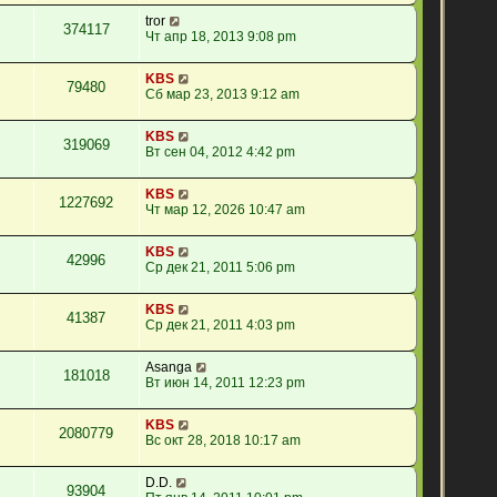
tror
374117
Чт апр 18, 2013 9:08 pm
KBS
79480
Сб мар 23, 2013 9:12 am
KBS
319069
Вт сен 04, 2012 4:42 pm
KBS
1227692
Чт мар 12, 2026 10:47 am
KBS
42996
Ср дек 21, 2011 5:06 pm
KBS
41387
Ср дек 21, 2011 4:03 pm
Asanga
181018
Вт июн 14, 2011 12:23 pm
KBS
2080779
Вс окт 28, 2018 10:17 am
D.D.
93904