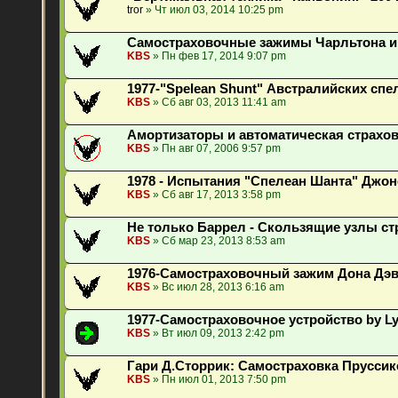
tror
» Чт июл 03, 2014 10:25 pm
Самостраховочные зажимы Чарльтона и
KBS
» Пн фев 17, 2014 9:07 pm
1977-"Spelean Shunt" Австралийских сп
KBS
» Сб авг 03, 2013 11:41 am
Амортизаторы и автоматическая страхо
KBS
» Пн авг 07, 2006 9:57 pm
1978 - Испытания "Спелеан Шанта" Джо
KBS
» Сб авг 17, 2013 3:58 pm
Не только Баррел - Скользящие узлы с
KBS
» Сб мар 23, 2013 8:53 am
1976-Самостраховочный зажим Дона Дэ
KBS
» Вс июл 28, 2013 6:16 am
1977-Самостраховочное устройство by Ly
KBS
» Вт июл 09, 2013 2:42 pm
Гари Д.Сторрик: Самостраховка Пруссик
KBS
» Пн июл 01, 2013 7:50 pm