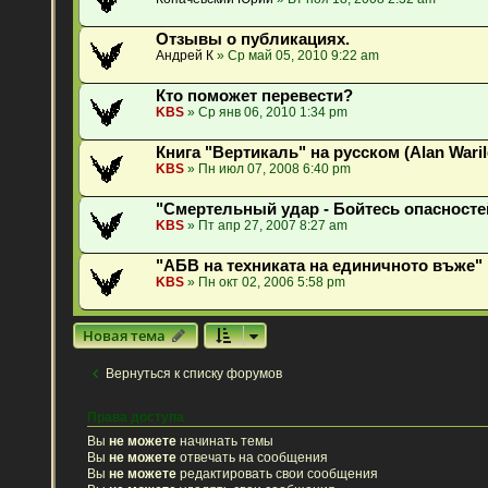
Отзывы о публикациях.
Андрей К
» Ср май 05, 2010 9:22 am
Кто поможет перевести?
KBS
» Ср янв 06, 2010 1:34 pm
Книга "Вертикаль" на русском (Alan Waril
KBS
» Пн июл 07, 2008 6:40 pm
"Смертельный удар - Бойтесь опасносте
KBS
» Пт апр 27, 2007 8:27 am
"АБВ на техниката на единичното въже"
KBS
» Пн окт 02, 2006 5:58 pm
Новая тема
Вернуться к списку форумов
Права доступа
Вы
не можете
начинать темы
Вы
не можете
отвечать на сообщения
Вы
не можете
редактировать свои сообщения