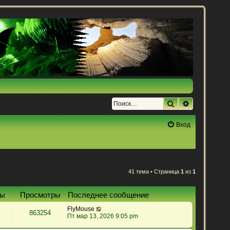
Поиск
Расширенн
Вход
41 тема • Страница
1
из
1
ты
Просмотры
Последнее сообщение
FlyMouse
863254
Пт мар 13, 2026 9:05 pm