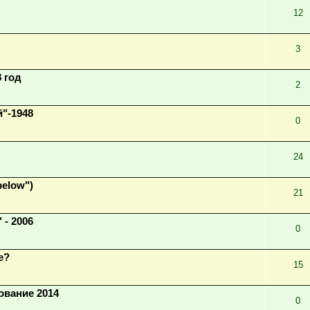
12
3
 год
2
"-1948
0
24
below")
21
 - 2006
0
е?
15
ование 2014
0