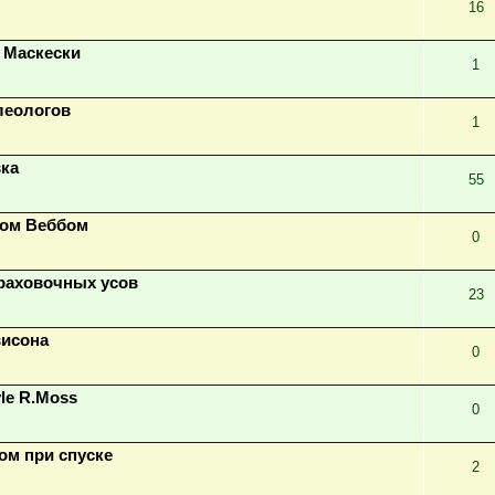
16
 Маскески
1
елеологов
1
вка
55
ном Веббом
0
траховочных усов
23
висона
0
le R.Moss
0
ом при спуске
2