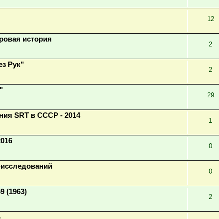
12
ровая история
2
з Рук"
2
"
29
ния SRT в СССР - 2014
1
2016
0
-исследований
0
9 (1963)
2
4