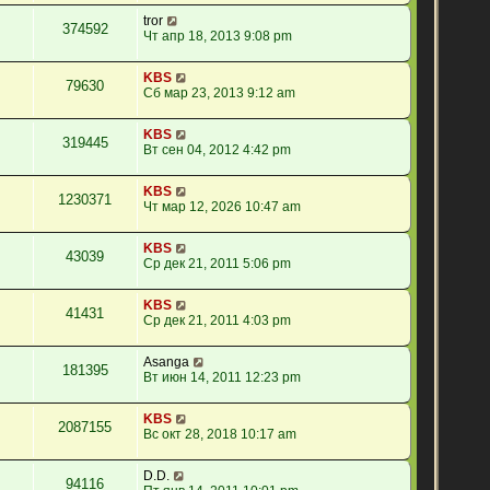
tror
374592
Чт апр 18, 2013 9:08 pm
KBS
79630
Сб мар 23, 2013 9:12 am
KBS
319445
Вт сен 04, 2012 4:42 pm
KBS
1230371
Чт мар 12, 2026 10:47 am
KBS
43039
Ср дек 21, 2011 5:06 pm
KBS
41431
Ср дек 21, 2011 4:03 pm
Asanga
181395
Вт июн 14, 2011 12:23 pm
KBS
2087155
Вс окт 28, 2018 10:17 am
D.D.
94116