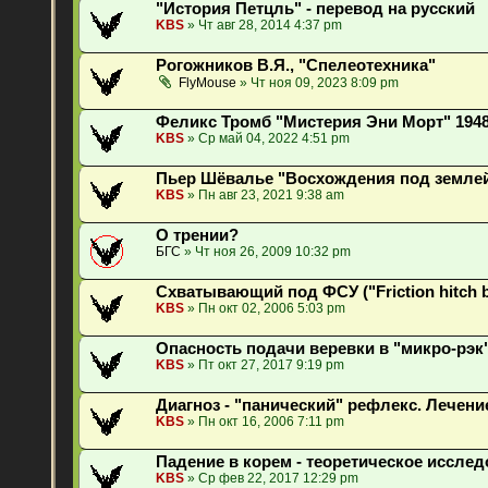
"История Петцль" - перевод на русский
KBS
» Чт авг 28, 2014 4:37 pm
Рогожников В.Я., "Спелеотехника"
FlyMouse
» Чт ноя 09, 2023 8:09 pm
Феликс Тромб "Мистерия Эни Морт" 1948
KBS
» Ср май 04, 2022 4:51 pm
Пьер Шёвалье "Восхождения под землей
KBS
» Пн авг 23, 2021 9:38 am
О трении?
БГС
» Чт ноя 26, 2009 10:32 pm
Схватывающий под ФСУ ("Friction hitch 
KBS
» Пн окт 02, 2006 5:03 pm
Опасность подачи веревки в "микро-рэк"
KBS
» Пт окт 27, 2017 9:19 pm
Диагноз - "панический" рефлекс. Лечени
KBS
» Пн окт 16, 2006 7:11 pm
Падение в корем - теоретическое исслед
KBS
» Ср фев 22, 2017 12:29 pm