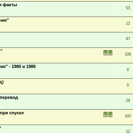
и факты
53
ние"
12
47
"
1
2
108
" - 1980 и 1986
0
д)
0
й перевод
29
 при спуске
1
2
102
?
12