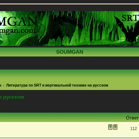
SOUMGAN
а
Литература по SRT и вертикальной технике на русском
а русском
поиск
Отве
1
2
112