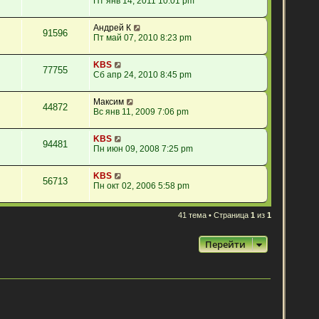
Пт янв 14, 2011 10:01 pm
Андрей К
91596
Пт май 07, 2010 8:23 pm
KBS
77755
Сб апр 24, 2010 8:45 pm
Максим
44872
Вс янв 11, 2009 7:06 pm
KBS
94481
Пн июн 09, 2008 7:25 pm
KBS
56713
Пн окт 02, 2006 5:58 pm
41 тема • Страница
1
из
1
Перейти