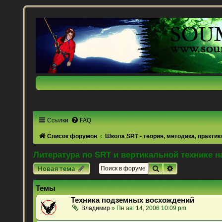
Ссылки
FAQ
Список форумов
Школа SRT - теория, методика, практик
Литература по SRT и вертикальной технике н
Поиск
Расширенный 
Новая тема
Темы
Техника подземных восхождений
Владимир
» Пн авг 14, 2006 10:09 pm