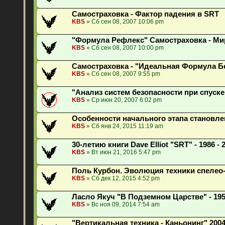
Самостраховка - Фактор падения в SRT
KBS
» Сб сен 08, 2007 10:06 pm
"Формула Рефлекс" Самостраховка - Ми
KBS
» Сб сен 08, 2007 10:00 pm
Самостраховка - "Идеальная Формула Бе
KBS
» Сб сен 08, 2007 9:55 pm
"Анализ систем безопасности при спуске
KBS
» Ср июн 20, 2007 6:02 pm
Особенности начального этапа становле
KBS
» Сб янв 24, 2015 11:19 am
30-летию книги Dave Elliot "SRT" - 1986 - 
KBS
» Вт июн 21, 2016 5:47 pm
Поль Курбон. Эволюция техники спелео
KBS
» Сб дек 12, 2015 4:52 pm
Ласло Якуч "В Подземном Царстве" - 195
KBS
» Вс ноя 09, 2014 7:54 am
"Вертикальная техника - Каньонинг" 200