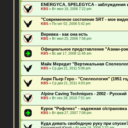
ENERGYCA, SPELEGYCA - заблуждения 
KBS
» Вт июл 18, 2006 7:22 pm
"Современное состояние SRT - мое виде
KBS
» Пн окт 02, 2006 5:42 pm
Веревка - как она есть
KBS
» Вт июл 25, 2006 7:58 pm
Официальное представление "Азиан-рэк
KBS
» Вс авг 17, 2008 11:46 am
Майк Мередит "Вертикальная Спелеология
KBS
» Ср дек 21, 2011 5:06 pm
Анри Пьер Геро - "Спелеология" (1951 го
KBS
» Ср дек 21, 2011 4:03 pm
Alpine Caving Techniques - 2002 - Русски
KBS
» Вт сен 28, 2010 7:51 am
Курок "Рефлекс" - надежная с/страховка
KBS
» Вт фев 27, 2007 7:08 pm
Куда девать свободную руку при спуске
Копачевский Юрий
» Вт ноя 18, 2008 2:32 am