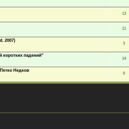
13
11
d, 2007)
3
й коротких падений"
14
 Петко Недков
0