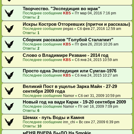
Творчество. "Экспедиция во мрак"
Последнее сообщение
KBS
«
Пт мар 04, 2016 7:16 pm
Ответы:
2
Искры Костров Отгоревших (притчи и рассказы)
Последнее сообщение
pegas
«
Сб фев 27, 2016 12:59 am
Ответы:
1
Сборник рассказов "Голубой Сталагмит"
Последнее сообщение
KBS
«
Пт фев 26, 2016 10:26 am
Ответы:
2
Слово о Владимире Резване - 2014 год
Последнее сообщение
KBS
«
Сб янв 24, 2015 10:59 am
Просто одна Экспедиция или Сумган-1976
Последнее сообщение
KBS
«
Сб янв 24, 2015 10:27 am
Великий Пост в ущелье Зарка Майн - 27-29
сентября 2009 года
Последнее сообщение
Namor
«
Сб окт 31, 2009 10:59 pm
Новый год на вади Карак - 19-20 сентября 2009
Последнее сообщение
Namor
«
Пт окт 16, 2009 7:09 pm
Ответы:
6
Шемах - путь Воды и Камня
Последнее сообщение
inn_chi
«
Вс сен 27, 2009 6:39 pm
Ответы:
10
мЕНЯ ВЧЕРА БыЛО На Smokie