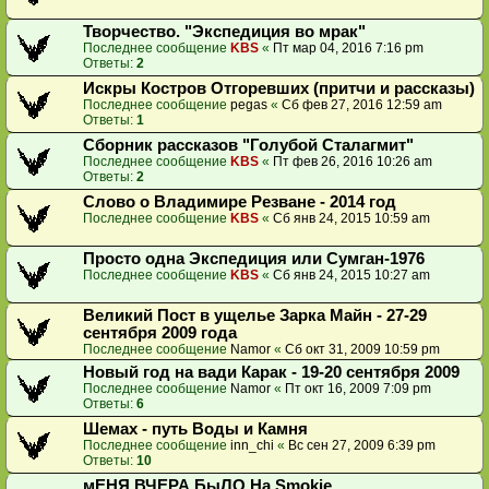
Творчество. "Экспедиция во мрак"
Последнее сообщение
KBS
«
Пт мар 04, 2016 7:16 pm
Ответы:
2
Искры Костров Отгоревших (притчи и рассказы)
Последнее сообщение
pegas
«
Сб фев 27, 2016 12:59 am
Ответы:
1
Сборник рассказов "Голубой Сталагмит"
Последнее сообщение
KBS
«
Пт фев 26, 2016 10:26 am
Ответы:
2
Слово о Владимире Резване - 2014 год
Последнее сообщение
KBS
«
Сб янв 24, 2015 10:59 am
Просто одна Экспедиция или Сумган-1976
Последнее сообщение
KBS
«
Сб янв 24, 2015 10:27 am
Великий Пост в ущелье Зарка Майн - 27-29
сентября 2009 года
Последнее сообщение
Namor
«
Сб окт 31, 2009 10:59 pm
Новый год на вади Карак - 19-20 сентября 2009
Последнее сообщение
Namor
«
Пт окт 16, 2009 7:09 pm
Ответы:
6
Шемах - путь Воды и Камня
Последнее сообщение
inn_chi
«
Вс сен 27, 2009 6:39 pm
Ответы:
10
мЕНЯ ВЧЕРА БыЛО На Smokie