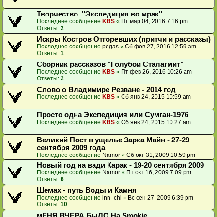
Творчество. "Экспедиция во мрак"
Последнее сообщение
KBS
«
Пт мар 04, 2016 7:16 pm
Ответы:
2
Искры Костров Отгоревших (притчи и рассказы)
Последнее сообщение
pegas
«
Сб фев 27, 2016 12:59 am
Ответы:
1
Сборник рассказов "Голубой Сталагмит"
Последнее сообщение
KBS
«
Пт фев 26, 2016 10:26 am
Ответы:
2
Слово о Владимире Резване - 2014 год
Последнее сообщение
KBS
«
Сб янв 24, 2015 10:59 am
Просто одна Экспедиция или Сумган-1976
Последнее сообщение
KBS
«
Сб янв 24, 2015 10:27 am
Великий Пост в ущелье Зарка Майн - 27-29
сентября 2009 года
Последнее сообщение
Namor
«
Сб окт 31, 2009 10:59 pm
Новый год на вади Карак - 19-20 сентября 2009
Последнее сообщение
Namor
«
Пт окт 16, 2009 7:09 pm
Ответы:
6
Шемах - путь Воды и Камня
Последнее сообщение
inn_chi
«
Вс сен 27, 2009 6:39 pm
Ответы:
10
мЕНЯ ВЧЕРА БыЛО На Smokie