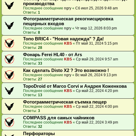
производства
Последнее сообщение
ngry
«
Сб июл 25, 2026 9:48 am
Ответы:
1
Фотограмметрическая рекогнисцировка
пещерных входов
Последнее сообщение
ngry
«
Чт мар 12, 2026 8:03 pm
Ответы:
8
Топо BRIC4 - "Новая надежда" ? Да!
Последнее сообщение
KBS
«
Пт май 31, 2024 5:15 pm
Ответы:
28
Фонарь Ferei HL40 - от Ars
Последнее сообщение
KBS
«
Ср май 29, 2024 9:57 am
Ответы:
33
Как сделать Disto X2 ? Это возможно !
Последнее сообщение
ngry
«
Вс май 26, 2024 9:13 pm
Ответы:
27
TopoDroid от Marco Corvi и Андрея Коженкова
Последнее сообщение
KBS
«
Ср май 22, 2024 4:20 pm
Ответы:
13
Фотограмметрическая съемка пещер
Последнее сообщение
KBS
«
Ср май 22, 2024 4:00 pm
Ответы:
3
COMPASS для самых чайников
Последнее сообщение
KBS
«
Ср май 22, 2024 3:49 pm
Ответы:
32
Перфораторы