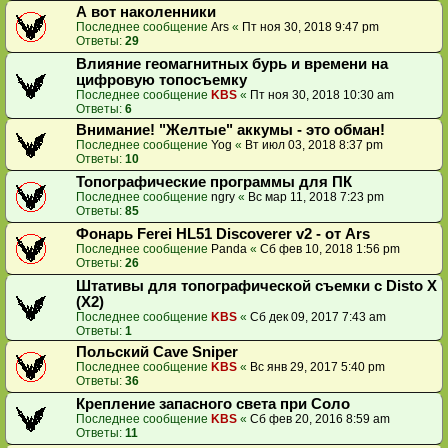
А вот наколенники
Последнее сообщение
Ars
«
Пт ноя 30, 2018 9:47 pm
Ответы:
29
Влияние геомагнитных бурь и времени на
цифровую топосъемку
Последнее сообщение
KBS
«
Пт ноя 30, 2018 10:30 am
Ответы:
6
Внимание! "Желтые" аккумы - это обман!
Последнее сообщение
Yog
«
Вт июл 03, 2018 8:37 pm
Ответы:
10
Топографические программы для ПК
Последнее сообщение
ngry
«
Вс мар 11, 2018 7:23 pm
Ответы:
85
Фонарь Ferei HL51 Discoverer v2 - от Ars
Последнее сообщение
Panda
«
Сб фев 10, 2018 1:56 pm
Ответы:
26
Штативы для топографической съемки с Disto X
(X2)
Последнее сообщение
KBS
«
Сб дек 09, 2017 7:43 am
Ответы:
1
Польский Cave Sniper
Последнее сообщение
KBS
«
Вс янв 29, 2017 5:40 pm
Ответы:
36
Крепление запасного света при Соло
Последнее сообщение
KBS
«
Сб фев 20, 2016 8:59 am
Ответы:
11