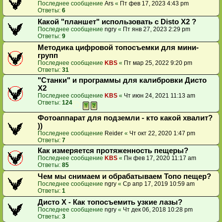
Последнее сообщение
Ars
«
Пт фев 17, 2023 4:43 pm
Ответы:
6
Какой "планшет" использовать с Disto X2 ?
Последнее сообщение
ngry
«
Пт янв 27, 2023 2:29 pm
Ответы:
9
Методика цифровой топосъемки для мини-
групп
Последнее сообщение
KBS
«
Пт мар 25, 2022 9:20 pm
Ответы:
31
"Станки" и программы для калибровки Дисто
Х2
Последнее сообщение
KBS
«
Чт июн 24, 2021 11:13 am
Ответы:
124
1
2
Фотоаппарат для подземли - кто какой хвалит?
))
Последнее сообщение
Reider
«
Чт окт 22, 2020 1:47 pm
Ответы:
7
Как измеряется протяженность пещеры?
Последнее сообщение
KBS
«
Пн фев 17, 2020 11:17 am
Ответы:
85
Чем мы снимаем и обрабатываем Топо пещер?
Последнее сообщение
ngry
«
Ср апр 17, 2019 10:59 am
Ответы:
1
Дисто Х - Как топосъемить узкие лазы?
Последнее сообщение
ngry
«
Чт дек 06, 2018 10:28 pm
Ответы:
3