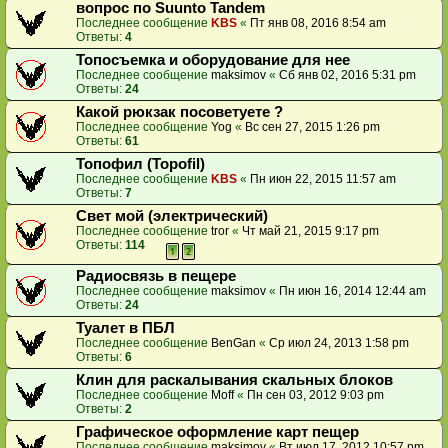
вопрос по Suunto Tandem
Последнее сообщение
KBS
«
Пт янв 08, 2016 8:54 am
Ответы:
4
Топосъемка и оборудование для нее
Последнее сообщение
maksimov
«
Сб янв 02, 2016 5:31 pm
Ответы:
24
Какой рюкзак посоветуете ?
Последнее сообщение
Yog
«
Вс сен 27, 2015 1:26 pm
Ответы:
61
Топофил (Topofil)
Последнее сообщение
KBS
«
Пн июн 22, 2015 11:57 am
Ответы:
7
Свет мой (электрический)
Последнее сообщение
tror
«
Чт май 21, 2015 9:17 pm
Ответы:
114
1
2
Радиосвязь в пещере
Последнее сообщение
maksimov
«
Пн июн 16, 2014 12:44 am
Ответы:
24
Туалет в ПБЛ
Последнее сообщение
BenGan
«
Ср июл 24, 2013 1:58 pm
Ответы:
6
Клин для раскалывания скальных блоков
Последнее сообщение
Moff
«
Пн сен 03, 2012 9:03 pm
Ответы:
2
Графическое оформление карт пещер
Последнее сообщение
maksimov
«
Вт июл 17, 2012 10:57 pm