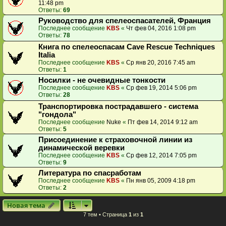
11:48 pm
Ответы:
69
Руководство для спелеоспасателей, Франция
Последнее сообщение
KBS
«
Чт фев 04, 2016 1:08 pm
Ответы:
78
Книга по спелеоспасам Cave Rescue Techniques
Italia
Последнее сообщение
KBS
«
Ср янв 20, 2016 7:45 am
Ответы:
1
Носилки - не очевидные тонкости
Последнее сообщение
KBS
«
Ср фев 19, 2014 5:06 pm
Ответы:
28
Транспортировка пострадавшего - система
"гондола"
Последнее сообщение
Nuke
«
Пт фев 14, 2014 9:12 am
Ответы:
5
Присоединение к страховочной линии из
динамической веревки
Последнее сообщение
KBS
«
Ср фев 12, 2014 7:05 pm
Ответы:
9
Литература по спасработам
Последнее сообщение
KBS
«
Пн янв 05, 2009 4:18 pm
Ответы:
2
Новая тема
7 тем • Страница
1
из
1