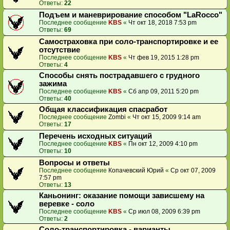
Ответы:
22
Подъем и маневрирование способом "LaRocco"
Последнее сообщение
KBS
«
Чт окт 18, 2018 7:53 pm
Ответы:
69
Самостраховка при соло-транспортировке и ее
отсутствие
Последнее сообщение
KBS
«
Чт фев 19, 2015 1:28 pm
Ответы:
4
Способы снять пострадавшего с грудного
зажима
Последнее сообщение
KBS
«
Сб апр 09, 2011 5:20 pm
Ответы:
40
Общая классификация спасработ
Последнее сообщение
Zombi
«
Чт окт 15, 2009 9:14 am
Ответы:
17
Перечень исходных ситуаций
Последнее сообщение
KBS
«
Пн окт 12, 2009 4:10 pm
Ответы:
10
Вопросы и ответы
Последнее сообщение
Копачевский Юрий
«
Ср окт 07, 2009
7:57 pm
Ответы:
13
Каньонинг: оказание помощи зависшему на
веревке - соло
Последнее сообщение
KBS
«
Ср июл 08, 2009 6:39 pm
Ответы:
2
Соло-транспортировка - варианты