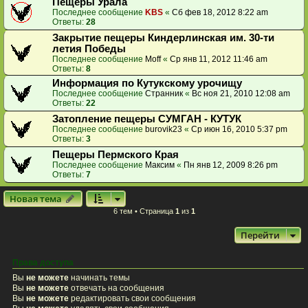
Пещеры Урала
Последнее сообщение
KBS
«
Сб фев 18, 2012 8:22 am
Ответы:
28
Закрытие пещеры Киндерлинская им. 30-ти
летия Победы
Последнее сообщение
Moff
«
Ср янв 11, 2012 11:46 am
Ответы:
8
Информация по Кутукскому урочищу
Последнее сообщение
Странник
«
Вс ноя 21, 2010 12:08 am
Ответы:
22
Затопление пещеры СУМГАН - КУТУК
Последнее сообщение
burovik23
«
Ср июн 16, 2010 5:37 pm
Ответы:
3
Пещеры Пермского Края
Последнее сообщение
Максим
«
Пн янв 12, 2009 8:26 pm
Ответы:
7
Новая тема
6 тем • Страница
1
из
1
Перейти
Права доступа
Вы
не можете
начинать темы
Вы
не можете
отвечать на сообщения
Вы
не можете
редактировать свои сообщения