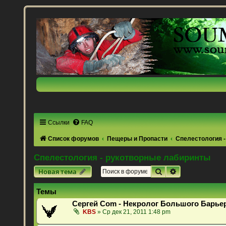
Ссылки
FAQ
Список форумов
Пещеры и Пропасти
Спелестология 
Спелестология - рукотворные лабиринты
Поиск
Расширенный 
Новая тема
Темы
Сергей Com - Некролог Большого Барье
KBS
» Ср дек 21, 2011 1:48 pm