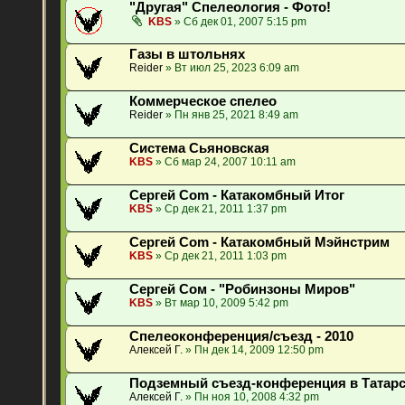
"Другая" Спелеология - Фото!
KBS
» Сб дек 01, 2007 5:15 pm
Газы в штольнях
Reider
» Вт июл 25, 2023 6:09 am
Коммерческое спелео
Reider
» Пн янв 25, 2021 8:49 am
Система Сьяновская
KBS
» Сб мар 24, 2007 10:11 am
Сергей Com - Катакомбный Итог
KBS
» Ср дек 21, 2011 1:37 pm
Сергей Com - Катакомбный Мэйнстрим
KBS
» Ср дек 21, 2011 1:03 pm
Сергей Сом - "Робинзоны Миров"
KBS
» Вт мар 10, 2009 5:42 pm
Спелеоконференция/съезд - 2010
Алексей Г.
» Пн дек 14, 2009 12:50 pm
Подземный съезд-конференция в Татарс
Алексей Г.
» Пн ноя 10, 2008 4:32 pm