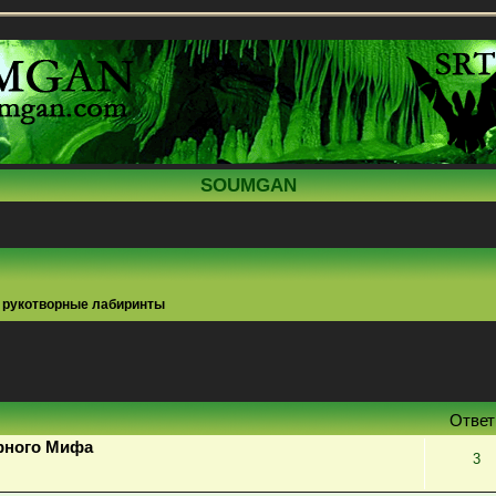
SOUMGAN
- рукотворные лабиринты
поиск
Отве
рного Мифа
3