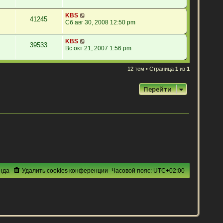
KBS
41245
Сб авг 30, 2008 12:50 pm
KBS
39533
Вс окт 21, 2007 1:56 pm
12 тем • Страница
1
из
1
Перейти
нда
Удалить cookies конференции
Часовой пояс:
UTC+02:00