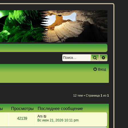
Поиск
Расширенн
Вход
12 тем • Страница
1
из
1
ты
Просмотры
Последнее сообщение
Ars
42139
Вс июн 21, 2026 10:11 pm