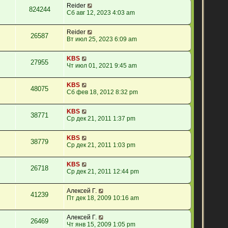
Reider
824244
Сб авг 12, 2023 4:03 am
Reider
26587
Вт июл 25, 2023 6:09 am
KBS
27955
Чт июл 01, 2021 9:45 am
KBS
48075
Сб фев 18, 2012 8:32 pm
KBS
38771
Ср дек 21, 2011 1:37 pm
KBS
38779
Ср дек 21, 2011 1:03 pm
KBS
26718
Ср дек 21, 2011 12:44 pm
Алексей Г.
41239
Пт дек 18, 2009 10:16 am
Алексей Г.
26469
Чт янв 15, 2009 1:05 pm