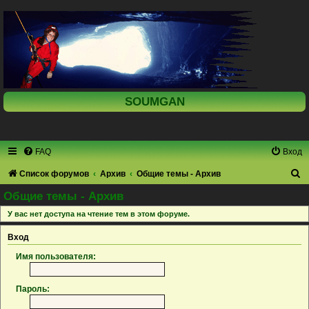
SOUMGAN
FAQ
Вход
П
Список форумов
Архив
Общие темы - Архив
о
Общие темы - Архив
и
У вас нет доступа на чтение тем в этом форуме.
с
Вход
к
Имя пользователя:
Пароль: