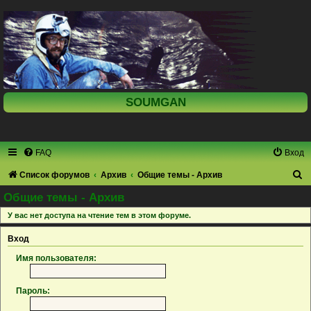
SOUMGAN
FAQ
Вход
П
Список форумов
Архив
Общие темы - Архив
о
Общие темы - Архив
и
У вас нет доступа на чтение тем в этом форуме.
с
Вход
к
Имя пользователя:
Пароль: