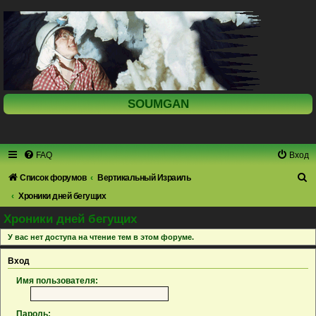
SOUMGAN
FAQ
Вход
П
Список форумов
Вертикальный Израиль
о
Хроники дней бегущих
и
Хроники дней бегущих
с
У вас нет доступа на чтение тем в этом форуме.
к
Вход
Имя пользователя:
Пароль: