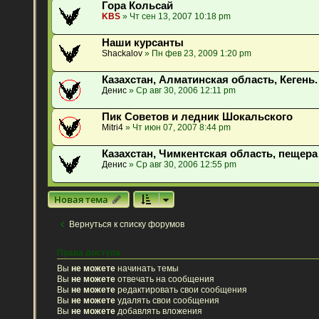
Гора Кольсай
KBS
» Чт сен 13, 2007 10:18 pm
Наши курсанты
Shackalov
» Пн фев 23, 2009 1:20 pm
Казахстан, Алматинская область, Кегень.
Денис
» Ср авг 30, 2006 12:11 pm
Пик Советов и ледник Шокальского
Mitri4
» Чт июн 07, 2007 8:44 pm
Казахстан, Чимкентская область, пещера
Денис
» Ср авг 30, 2006 12:55 pm
Новая тема
Вернуться к списку форумов
Права доступа
Вы
не можете
начинать темы
Вы
не можете
отвечать на сообщения
Вы
не можете
редактировать свои сообщения
Вы
не можете
удалять свои сообщения
Вы
не можете
добавлять вложения