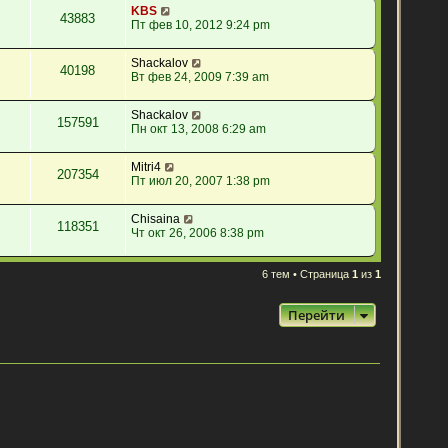
KBS
43883
Пт фев 10, 2012 9:24 pm
Shackalov
40198
Вт фев 24, 2009 7:39 am
Shackalov
157591
Пн окт 13, 2008 6:29 am
Mitri4
207354
Пт июл 20, 2007 1:38 pm
Chisaina
118351
Чт окт 26, 2006 8:38 pm
6 тем • Страница
1
из
1
Перейти