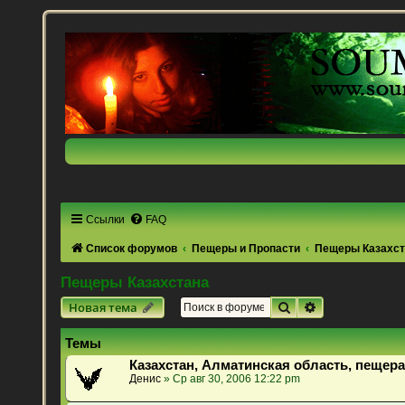
Ссылки
FAQ
Список форумов
Пещеры и Пропасти
Пещеры Казахс
Пещеры Казахстана
Поиск
Расширенный 
Новая тема
Темы
Казахстан, Алматинская область, пещера
Денис
» Ср авг 30, 2006 12:22 pm