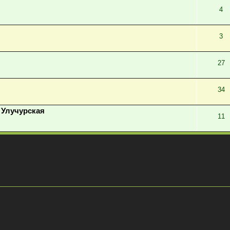
4
3
27
34
 Улучурская
11