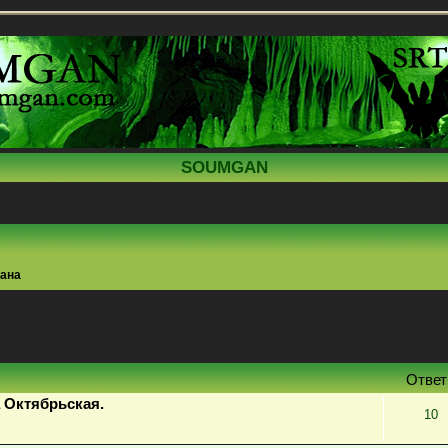
SOUMGAN
тана
поиск
Отве
 Октябрьская.
10