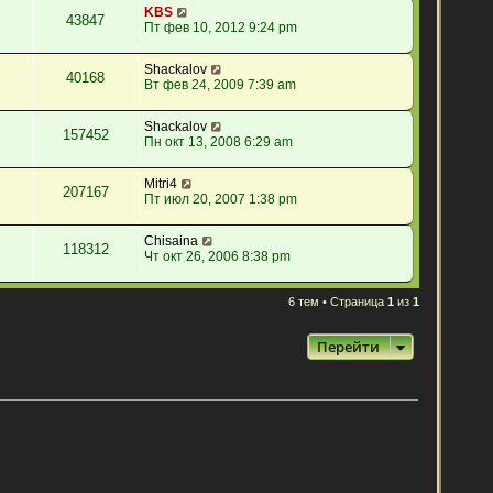
KBS
43847
Пт фев 10, 2012 9:24 pm
Shackalov
40168
Вт фев 24, 2009 7:39 am
Shackalov
157452
Пн окт 13, 2008 6:29 am
Mitri4
207167
Пт июл 20, 2007 1:38 pm
Chisaina
118312
Чт окт 26, 2006 8:38 pm
6 тем • Страница
1
из
1
Перейти