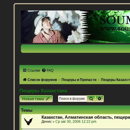
Ссылки
FAQ
Список форумов
Пещеры и Пропасти
Пещеры Казахс
Пещеры Казахстана
Поиск
Расширенный 
Новая тема
Темы
Казахстан, Алматинская область, пещера
Денис
» Ср авг 30, 2006 12:22 pm