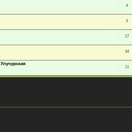
4
3
27
34
 Улучурская
11