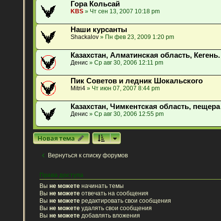
Гора Кольсай
KBS
» Чт сен 13, 2007 10:18 pm
Наши курсанты
Shackalov
» Пн фев 23, 2009 1:20 pm
Казахстан, Алматинская область, Кегень.
Денис
» Ср авг 30, 2006 12:11 pm
Пик Советов и ледник Шокальского
Mitri4
» Чт июн 07, 2007 8:44 pm
Казахстан, Чимкентская область, пещера
Денис
» Ср авг 30, 2006 12:55 pm
Новая тема
Вернуться к списку форумов
Права доступа
Вы
не можете
начинать темы
Вы
не можете
отвечать на сообщения
Вы
не можете
редактировать свои сообщения
Вы
не можете
удалять свои сообщения
Вы
не можете
добавлять вложения