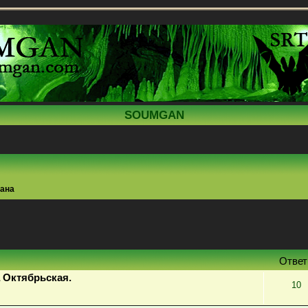
SOUMGAN
тана
поиск
Отве
 Октябрьская.
10