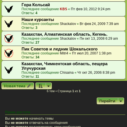
Гора Кольсай
Последнее сообщение
KBS
«
Пт фев 10, 2012 9:24 pm
Ответы:
4
Наши курсанты
Последнее сообщение
Shackalov
«
Вт фев 24, 2009 7:39 am
Ответы:
3
Казахстан, Алматинская область, Кегень.
Последнее сообщение
Shackalov
«
Пн окт 13, 2008 6:29 am
Ответы:
27
Пик Советов и ледник Шокальского
Последнее сообщение
Mitri4
«
Пт июл 20, 2007 1:38 pm
Ответы:
34
Казахстан, Чимкентская область, пещера
Улучурская
Последнее сообщение
Chisaina
«
Чт окт 26, 2006 8:38 pm
Ответы:
11
Новая тема
6 тем • Страница
1
из
1
Перейти
Права доступа
Вы
не можете
начинать темы
Вы
не можете
отвечать на сообщения