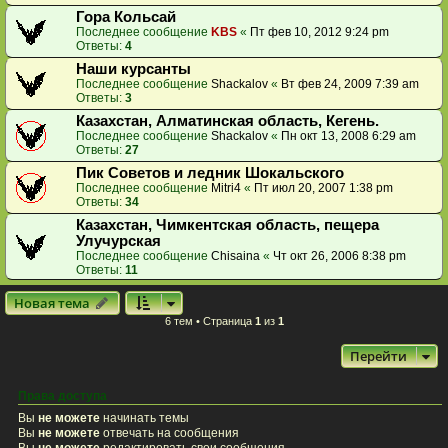
Гора Кольсай
Последнее сообщение
KBS
«
Пт фев 10, 2012 9:24 pm
Ответы:
4
Наши курсанты
Последнее сообщение
Shackalov
«
Вт фев 24, 2009 7:39 am
Ответы:
3
Казахстан, Алматинская область, Кегень.
Последнее сообщение
Shackalov
«
Пн окт 13, 2008 6:29 am
Ответы:
27
Пик Советов и ледник Шокальского
Последнее сообщение
Mitri4
«
Пт июл 20, 2007 1:38 pm
Ответы:
34
Казахстан, Чимкентская область, пещера
Улучурская
Последнее сообщение
Chisaina
«
Чт окт 26, 2006 8:38 pm
Ответы:
11
Новая тема
6 тем • Страница
1
из
1
Перейти
Права доступа
Вы
не можете
начинать темы
Вы
не можете
отвечать на сообщения