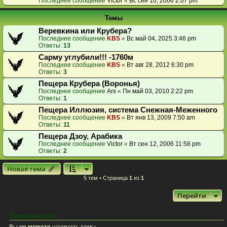
Последнее сообщение
Victor
«
Вс сен 10, 2006 2:07 pm
Темы
Веревкина или Крубера?
Последнее сообщение
KBS
«
Вс май 04, 2025 3:46 pm
Ответы:
13
Сарму углубили!!! -1760м
Последнее сообщение
KBS
«
Вт авг 28, 2012 6:30 pm
Ответы:
3
Пещера Крубера (Воронья)
Последнее сообщение
Ars
«
Пн май 03, 2010 2:22 pm
Ответы:
1
Пещера Иллюзия, система Снежная-Меженного
Последнее сообщение
KBS
«
Вт янв 13, 2009 7:50 am
Ответы:
11
Пещера Дзоу, Арабика
Последнее сообщение
Victor
«
Вт сен 12, 2006 11:58 pm
Ответы:
2
Новая тема
5 тем • Страница
1
из
1
Перейти
Права доступа
Вы
не можете
начинать темы