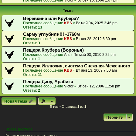
Последнее сообщение
Victor
«
Вс сен 10, 2006 2:07 pm
Темы
Веревкина или Крубера?
Последнее сообщение
KBS
«
Вс май 04, 2025 3:46 pm
Ответы:
13
Сарму углубили!!! -1760м
Последнее сообщение
KBS
«
Вт авг 28, 2012 6:30 pm
Ответы:
3
Пещера Крубера (Воронья)
Последнее сообщение
Ars
«
Пн май 03, 2010 2:22 pm
Ответы:
1
Пещера Иллюзия, система Снежная-Меженного
Последнее сообщение
KBS
«
Вт янв 13, 2009 7:50 am
Ответы:
11
Пещера Дзоу, Арабика
Последнее сообщение
Victor
«
Вт сен 12, 2006 11:58 pm
Ответы:
2
Новая тема
5 тем • Страница
1
из
1
Перейти
Права доступа
Вы
не можете
начинать темы