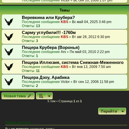
Последнее сообщение
Victor
«
Вс сен 10, 2006 2:07 pm
Темы
Веревкина или Крубера?
Последнее сообщение
KBS
«
Вс май 04, 2025 3:46 pm
Ответы:
13
Сарму углубили!!! -1760м
Последнее сообщение
KBS
«
Вт авг 28, 2012 6:30 pm
Ответы:
3
Пещера Крубера (Воронья)
Последнее сообщение
Ars
«
Пн май 03, 2010 2:22 pm
Ответы:
1
Пещера Иллюзия, система Снежная-Меженного
Последнее сообщение
KBS
«
Вт янв 13, 2009 7:50 am
Ответы:
11
Пещера Дзоу, Арабика
Последнее сообщение
Victor
«
Вт сен 12, 2006 11:58 pm
Ответы:
2
Новая тема
5 тем • Страница
1
из
1
Перейти
Права доступа
Вы
не можете
начинать темы