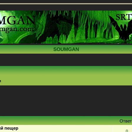
SOUMGAN
и
поиск
Отве
ий пещер
0