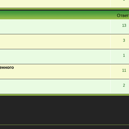
Отве
13
3
1
енного
11
2