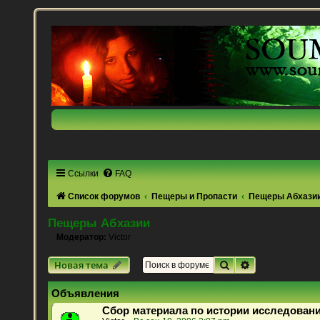
Ссылки
FAQ
Список форумов
Пещеры и Пропасти
Пещеры Абхази
Пещеры Абхазии
Модератор:
Victor
Поиск
Расширенный 
Новая тема
Объявления
Сбор материала по истории исследован