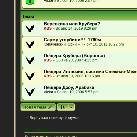
Victor
» Вс сен 10, 2006 2:07 pm
Темы
Веревкина или Крубера?
KBS
» Вс апр 14, 2019 8:29 pm
Сарму углубили!!! -1760м
Копачевский Юрий
» Пн окт 10, 2011 10:22 pm
Пещера Крубера (Воронья)
KBS
» Сб янв 20, 2007 4:25 pm
Пещера Иллюзия, система Снежная-Меж
KBS
» Чт июл 13, 2006 10:16 pm
Пещера Дзоу, Арабика
Victor
» Вс сен 10, 2006 5:57 pm
Новая тема
Вернуться к списку форумов
Права доступа
Вы
не можете
начинать темы