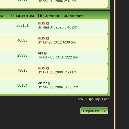
Вс сен 10, 2006 2:07 pm
ты
Просмотры
Последнее сообщение
KBS
252151
Вс май 04, 2025 3:46 pm
KBS
40893
Вт авг 28, 2012 6:30 pm
Ars
28999
Пн май 03, 2010 2:22 pm
KBS
79015
Вт янв 13, 2009 7:50 am
Victor
50154
Вт сен 12, 2006 11:58 pm
5 тем • Страница
1
из
1
Перейти