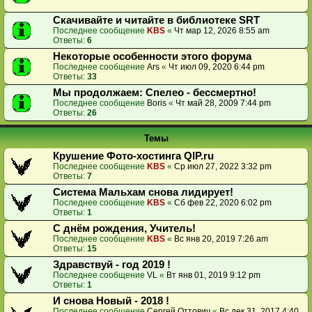
Скачивайте и читайте в библиотеке SRT
Последнее сообщение
KBS
«
Чт мар 12, 2026 8:55 am
Ответы:
6
Некоторые особенности этого форума
Последнее сообщение
Ars
«
Чт июл 09, 2020 6:44 pm
Ответы:
33
Мы продолжаем: Спелео - бессмертно!
Последнее сообщение
Boris
«
Чт май 28, 2009 7:44 pm
Ответы:
26
Темы
Крушение Фото-хостинга QIP.ru
Последнее сообщение
KBS
«
Ср июл 27, 2022 3:32 pm
Ответы:
7
Система Мальхам снова лидирует!
Последнее сообщение
KBS
«
Сб фев 22, 2020 6:02 pm
Ответы:
1
С днём рождения, Учитель!
Последнее сообщение
KBS
«
Вс янв 20, 2019 7:26 am
Ответы:
15
Здравствуй - год 2019 !
Последнее сообщение
VL
«
Вт янв 01, 2019 9:12 pm
Ответы:
1
И снова Новый - 2018 !
Последнее сообщение
Сергей Оттович
«
Вс дек 31, 2017 4:40