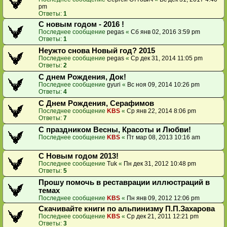
pm
Ответы:
1
C новым годом - 2016 !
Последнее сообщение
pegas
«
Сб янв 02, 2016 3:59 pm
Ответы:
1
Неужто снова Новый год? 2015
Последнее сообщение
pegas
«
Ср дек 31, 2014 11:05 pm
Ответы:
2
C днем Рождения, Док!
Последнее сообщение
gyuri
«
Вс ноя 09, 2014 10:26 pm
Ответы:
4
С Днем Рождения, Серафимов
Последнее сообщение
KBS
«
Ср янв 22, 2014 8:06 pm
Ответы:
7
С праздником Весны, Красоты и Любви!
Последнее сообщение
KBS
«
Пт мар 08, 2013 10:16 am
С Новым годом 2013!
Последнее сообщение
Tuk
«
Пн дек 31, 2012 10:48 pm
Ответы:
5
Прошу помочь в реставрации иллюстраций в
темах
Последнее сообщение
KBS
«
Пн янв 09, 2012 12:06 pm
Скачивайте книги по альпинизму П.П.Захарова
Последнее сообщение
KBS
«
Ср дек 21, 2011 12:21 pm
Ответы:
3