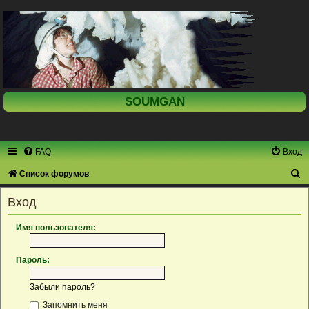
SOUMGAN
FAQ
Вход
П
Список форумов
о
Вход
и
с
Имя пользователя:
к
Пароль:
Забыли пароль?
Запомнить меня