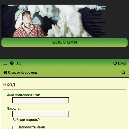
SOUMGAN
FAQ
Вход
П
Список форумов
о
Вход
и
с
Имя пользователя:
к
Пароль:
Забыли пароль?
Запомнить меня