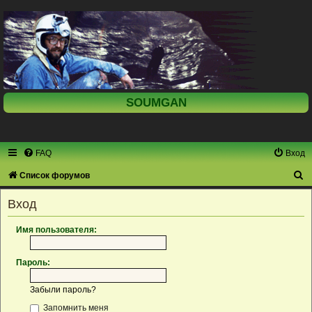
SOUMGAN
FAQ
Вход
П
Список форумов
о
Вход
и
с
Имя пользователя:
к
Пароль:
Забыли пароль?
Запомнить меня