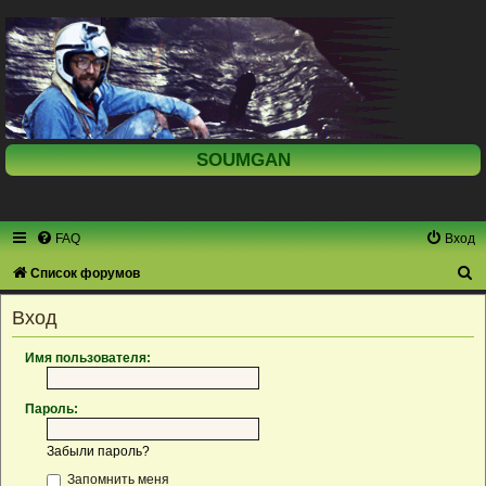
SOUMGAN
FAQ
Вход
П
Список форумов
о
Вход
и
с
Имя пользователя:
к
Пароль:
Забыли пароль?
Запомнить меня