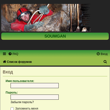
SOUMGAN
FAQ
Вход
П
Список форумов
о
Вход
и
с
Имя пользователя:
к
Пароль:
Забыли пароль?
Запомнить меня