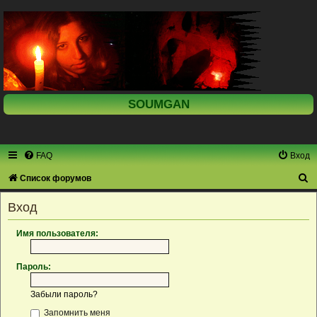
SOUMGAN
FAQ
Вход
П
Список форумов
о
Вход
и
с
Имя пользователя:
к
Пароль:
Забыли пароль?
Запомнить меня