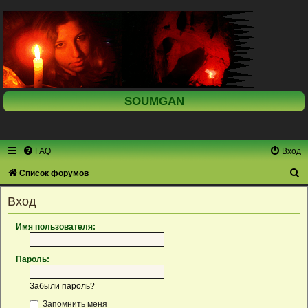
SOUMGAN
FAQ
Вход
П
Список форумов
о
Вход
и
с
Имя пользователя:
к
Пароль:
Забыли пароль?
Запомнить меня