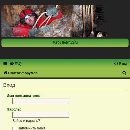
SOUMGAN
FAQ
Вход
П
Список форумов
о
Вход
и
с
Имя пользователя:
к
Пароль:
Забыли пароль?
Запомнить меня