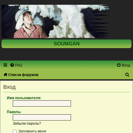
SOUMGAN
FAQ
Вход
П
Список форумов
о
Вход
и
с
Имя пользователя:
к
Пароль:
Забыли пароль?
Запомнить меня