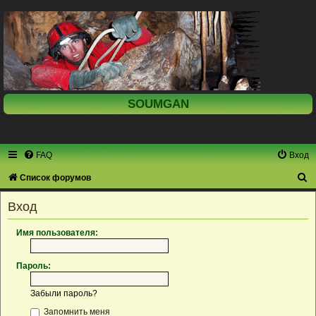
SOUMGAN
FAQ
Вход
П
Список форумов
о
Вход
и
с
Имя пользователя:
к
Пароль:
Забыли пароль?
Запомнить меня