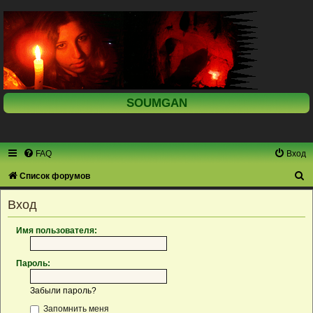
SOUMGAN
FAQ
Вход
П
Список форумов
о
Вход
и
с
Имя пользователя:
к
Пароль:
Забыли пароль?
Запомнить меня