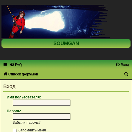
SOUMGAN
FAQ
Вход
П
Список форумов
о
Вход
и
с
Имя пользователя:
к
Пароль:
Забыли пароль?
Запомнить меня